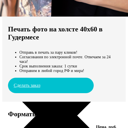
Не нашли Ваш город?
Мы доставляем по всему миру
Печать фото на холсте 40х60 в
Продолжить без города
Гудермесе
Отправь в печать за пару кликов!
Согласования по электронной почте. Отвечаем за 24
часа!
Срок выполнения заказа: 1 сутки
Отправим в любой город РФ и мира!
Сделать заказ
Форматы и цены
Услуга
Цена, руб.