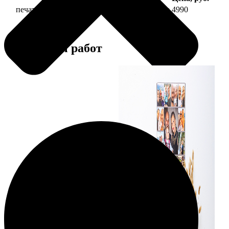
печать фото на холсте 40х60 на подрамнике
4990
Примеры работ