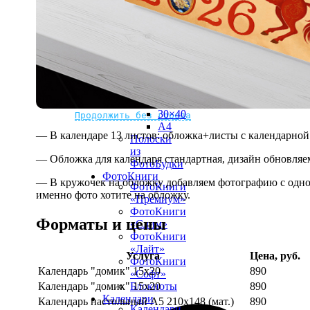
рамке
10х10
10×15
13×18
15×15
15×20
20×20
20×30
Не нашли Ваш город?
Мы доставляем по всему миру
30×30
30×40
Продолжить без города
A4
— В календаре 13 листов: обложка+листы с календарной 
Полоски
из
— Обложка для календаря стандартная, дизайн обновляе
ФотоБудки
ФотоКниги
— В кружочек на обложку добавляем фотографию с одной
ФотоКниги
именно фото хотите на обложку.
«Премиум»
ФотоКниги
Форматы и цены
«Слим»
ФотоКниги
«Лайт»
Услуга
Цена, руб.
ФотоКниги
Календарь "домик" 15х20
890
«Софт»
Календарь "домик" 15х20
890
Блокноты
Календари
Календарь настольный А5 210х148 (мат.)
890
Календари