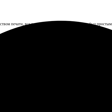
еством печати, все выполнено оперативно. Процесс был простым:
ь, процесс оформления простой. Очень удобно выбрать шаблон. 