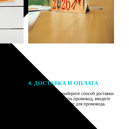
4. ДОСТАВКА И ОПЛАТА
той. После
Введите адрес и выберите способ доставки
 на email с
заказа. Если у вас есть промокод, введите
вим заказ
его в специальное поле для промокода.
мером для