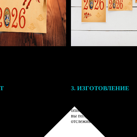
ЕТ
3. ИЗГОТОВЛЕНИЕ
подготовки заказа к печати
Оплатите заказ банковской кар
алисты могут связаться с Вами
оплаты получите подтверждение
му телефону или email для
описанием заказа. Когда отпра
я деталей.
вы получите письмо с трек-но
отслеживания.