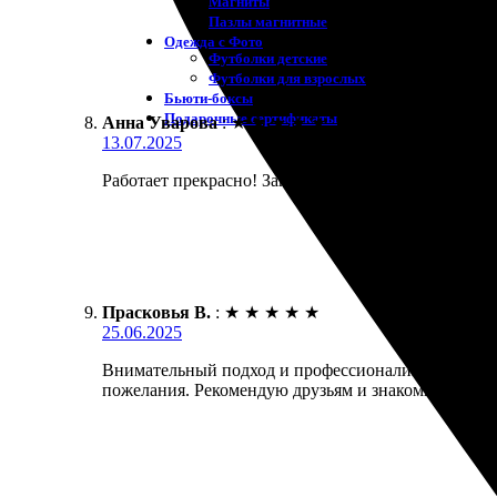
Магниты
Пазлы магнитные
Одежда с Фото
Футболки детские
Футболки для взрослых
Бьюти-боксы
Подарочные сертификаты
Анна Уварова
:
★
★
★
★
★
13.07.2025
Работает прекрасно! Заказала настольные календари
Прасковья В.
:
★
★
★
★
★
25.06.2025
Внимательный подход и профессионализм команды п
пожелания. Рекомендую друзьям и знакомым!