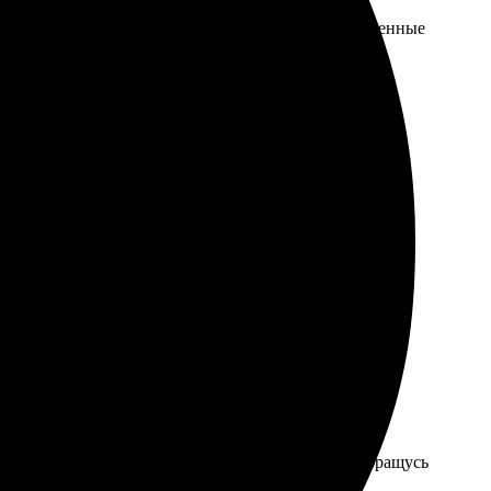
то, выбрала макет и оформление. Получила качественные
зможность редактировать каждую картинку, менять
дари были хорошо упакованы. Они смотрятся очень
заказа. Доставка пришла вовремя. Обязательно обращусь