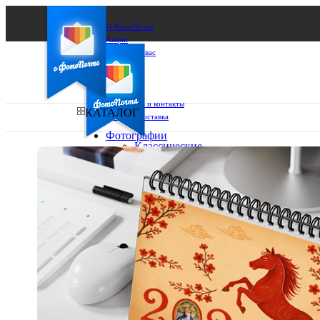
О ФотоПочте
Акции
Сделаем за вас
Бизнесу
FAQ
Франшиза
Поддержка и контакты
КАТАЛОГ
Оплата и доставка
Фотографии
Классические
фото
Ваш город:
10х10
10х15
Ваш регион доставки
13х18
15х15
Выберите из списка:
15х20
20х20
20х30
30х30
30х40
А4
Фото
в