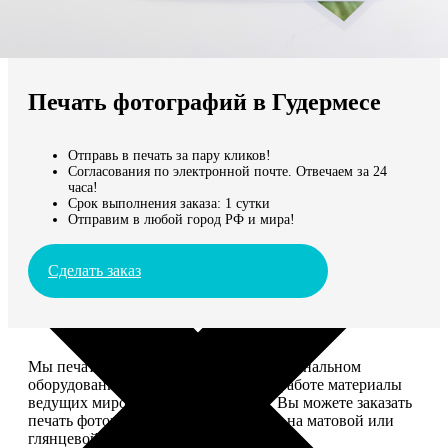
Не нашли Ваш город?
Мы доставляем по всему миру
Печать фотографий в Гудермесе
Продолжить без города
Отправь в печать за пару кликов!
Согласования по электронной почте. Отвечаем за 24
часа!
Срок выполнения заказа: 1 сутки
Отправим в любой город РФ и мира!
Сделать заказ
Мы печатаем фотографии на профессиональном
оборудовании Noritsu, используем в работе материалы
ведущих мировых производителей. Вы можете заказать
печать фотографий разных форматов на матовой или
глянцевой фотобумаге.