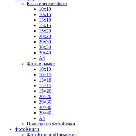
Классические фото
10х10
10х15
13х18
15х15
15х20
20х20
20х30
30х30
30х40
А4
Фото в рамке
10х10
10×15
13×18
15×15
15×20
20×20
20×30
30×30
30×40
A4
Полоски из ФотоБудки
ФотоКниги
ФотоКниги «Премиум»