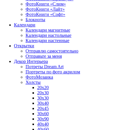
ФотоКниги «Слим»
ФотоКниги «Лайт»
ФотоКниги «Софт»
Блокноты
Календари
Календари магнитные
Календари настольные
Календари настенные
Открытки
Отправлю самостоятельно
Отправьте за меня
Декор Интерьера
Потреты Dream Art
Портреты по фото акрилом
ФотоМозаика
Холсты
20х20
20х30
30х30
30х40
20х45
30х60
30х90
40х40
40х60