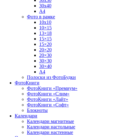
30х30
30х40
А4
Фото в рамке
10х10
10×15
13×18
15×15
15×20
20×20
20×30
30×30
30×40
A4
Полоски из ФотоБудки
ФотоКниги
ФотоКниги «Премиум»
ФотоКниги «Слим»
ФотоКниги «Лайт»
ФотоКниги «Софт»
Блокноты
Календари
Календари магнитные
Календари настольные
Календари настенные