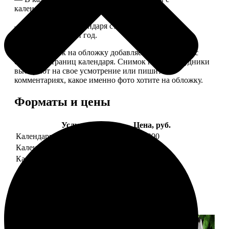
календарной сеткой.
— Обложка для календаря стандартная, дизайн
обновляем каждый год.
— В кружочек на обложку добавляем фотографию с
одной из страниц календаря. Снимок наши сотрудники
выбирают на свое усмотрение или пишите в
комментариях, какое именно фото хотите на обложку.
Форматы и цены
Услуга
Цена, руб.
Календарь настенный
от 1290
Календарь "домик"
890
Календарь магнитный отрывной
от 790
Примеры работ