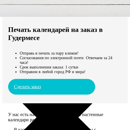
Не нашли Ваш город?
Мы доставляем по всему миру
Печать календарей на заказ в
Продолжить без города
Гудермесе
Отправь в печать за пару кликов!
Согласования по электронной почте. Отвечаем за 24
часа!
Срок выполнения заказа: 1 сутки
Отправим в любой город РФ и мира!
Сделать заказ
У нас есть настольные, магнитные и настенные
календари разных размеров.
— В календаре 13 листов: обложка+листы с