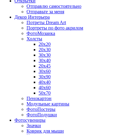
Открытки
Отправлю самостоятельно
Отправьте за меня
Декор Интерьера
Потреты Dream Art
Портреты по фото акрилом
ФотоМозаика
Холсты
20х20
20х30
30х30
30х40
20х45
30х60
30х90
40х40
40х60
50х70
Пенокартон
Модульные картины
ФотоПостеры
ФотоПодушки
Фотоcувениры
Значки
Коврик для мыши