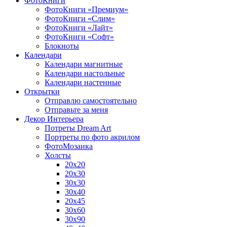
ФотоКниги
ФотоКниги «Премиум»
ФотоКниги «Слим»
ФотоКниги «Лайт»
ФотоКниги «Софт»
Блокноты
Календари
Календари магнитные
Календари настольные
Календари настенные
Открытки
Отправлю самостоятельно
Отправьте за меня
Декор Интерьера
Потреты Dream Art
Портреты по фото акрилом
ФотоМозаика
Холсты
20х20
20х30
30х30
30х40
20х45
30х60
30х90