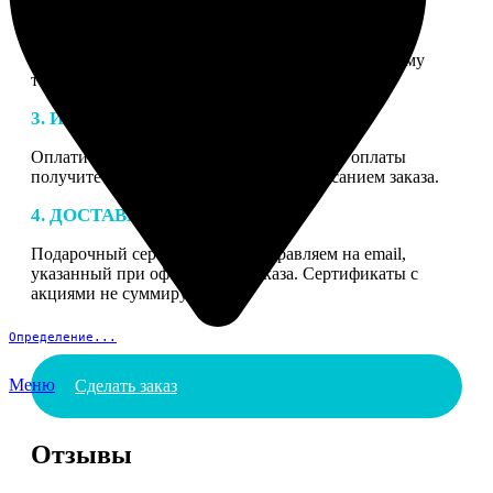
2. МАКЕТ
В процессе подготовки заказа к печати наши
специалисты могут связаться с Вами по указанному
телефону или email для согласования деталей.
3. ИЗГОТОВЛЕНИЕ
Оплатите заказ банковской картой. После оплаты
получите подтверждение на email с описанием заказа.
4. ДОСТАВКА И ОПЛАТА
Подарочный сертификат мы отправляем на email,
указанный при оформлении заказа. Сертификаты с
акциями не суммируются.
Определение...
Меню
Сделать заказ
Отзывы