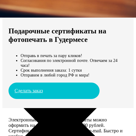
Не нашли Ваш город?
Мы доставляем по всему миру
Подарочные сертификаты на
Продолжить без города
фотопечать в Гудермесе
Отправь в печать за пару кликов!
Согласования по электронной почте. Отвечаем за 24
часа!
Срок выполнения заказа: 1 сутки
Отправим в любой город РФ и мира!
Сделать заказ
Электронные подарочные сертификаты можно
оформить на сумму от 1 000 до 25 000 рублей.
Сертификат вы сможете отправить по e-mail. Быстро и