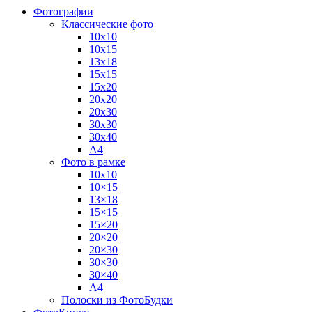
Фотографии
Классические фото
10х10
10х15
13х18
15х15
15х20
20х20
20х30
30х30
30х40
А4
Фото в рамке
10х10
10×15
13×18
15×15
15×20
20×20
20×30
30×30
30×40
A4
Полоски из ФотоБудки