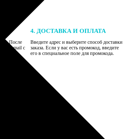
4. ДОСТАВКА И ОПЛАТА
той. После
Введите адрес и выберите способ доставки
 на email с
заказа. Если у вас есть промокод, введите
вим заказ
его в специальное поле для промокода.
мером для