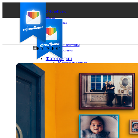
О ФотоПочте
Акции
Сделаем за вас
Бизнесу
FAQ
Франшиза
Поддержка и контакты
КАТАЛОГ
Оплата и доставка
Фотографии
Классические
фото
Ваш город:
10х10
10х15
Ваш регион доставки
13х18
15х15
Выберите из списка:
15х20
20х20
20х30
30х30
30х40
А4
Фото
в