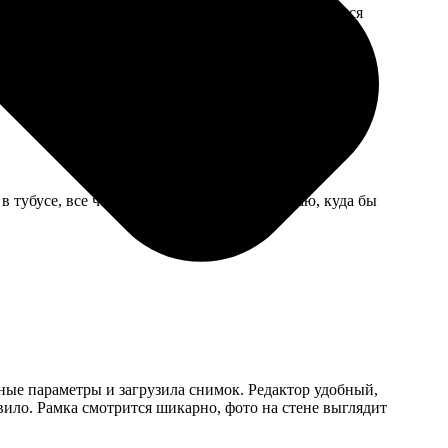
исправлять. Девушка на телефоне помогла разобраться
 тубусе, все четко, без вмятин. Теперь думаю, куда бы
ные параметры и загрузила снимок. Редактор удобный,
ивило. Рамка смотрится шикарно, фото на стене выглядит