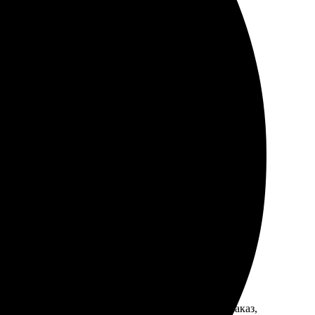
состоянии, фото порадовало!
айт, выбрала нужный формат и загрузила фотографии.
дания! Цвета яркие, а рамка выглядит стильно.
жение и выбрал рамку. Оперативно подтвердили заказ,