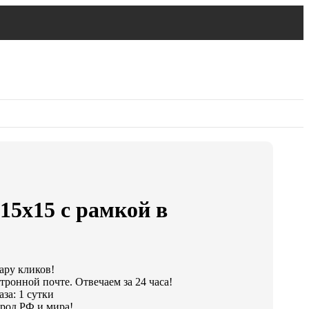
15х15 с рамкой в
пару кликов!
тронной почте. Отвечаем за 24 часа!
за: 1 сутки
род РФ и мира!