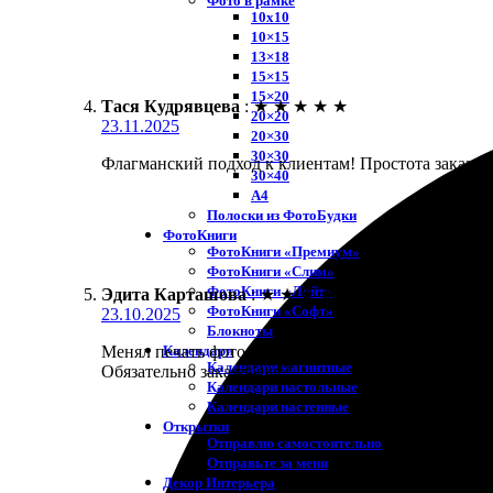
Фото в рамке
10х10
10×15
13×18
15×15
15×20
Тася Кудрявцева
:
★
★
★
★
★
20×20
23.11.2025
20×30
30×30
Флагманский подход к клиентам! Простота заказа, 
30×40
A4
Полоски из ФотоБудки
ФотоКниги
ФотоКниги «Премиум»
ФотоКниги «Слим»
ФотоКниги «Лайт»
Эдита Карташова
:
★
★
★
★
★
ФотоКниги «Софт»
23.10.2025
Блокноты
Календари
Менял печать фото с рамкой, и остался в восторге.
Календари магнитные
Обязательно закажу ещё!
Календари настольные
Календари настенные
Открытки
Отправлю самостоятельно
Отправьте за меня
Декор Интерьера