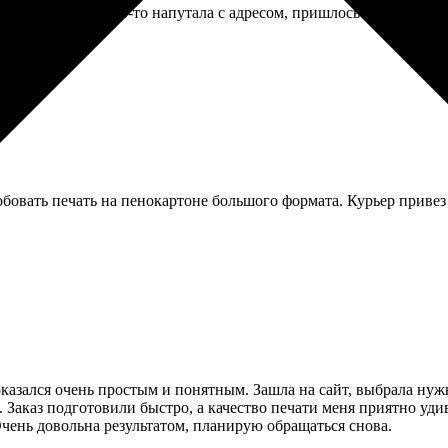
те за меня», но что-то напутала с адресом, пришлось звонить и 
бовать печать на пенокартоне большого формата. Курьер привез в
оказался очень простым и понятным. Зашла на сайт, выбрала нуж
. Заказ подготовили быстро, а качество печати меня приятно уд
Очень довольна результатом, планирую обращаться снова.