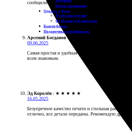
Магниты
сообщили о времени выполнения. Получил готовую 
Пазлы магнитные
Одежда с Фото
Футболки детские
Футболки для взрослых
Бьюти-боксы
Подарочные сертификаты
Арсений Богданов
:
★
★
★
★
★
09.06.2025
Самая простая и удобная печать фото. Выбор форма
всем знакомым.
Эд Королёв
:
★
★
★
★
★
16.05.2025
Безупречное качество печати и стильная рамка. Оф
отлично, все детали переданы. Рекомендую друзья