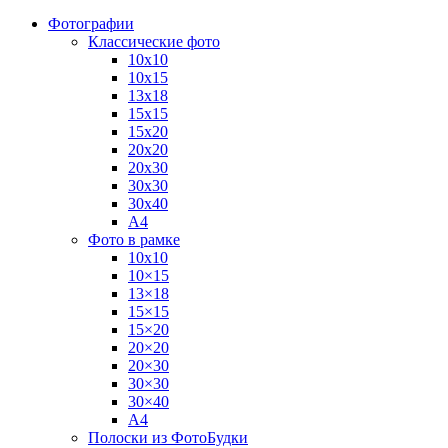
Фотографии
Классические фото
10х10
10х15
13х18
15х15
15х20
20х20
20х30
30х30
30х40
А4
Фото в рамке
10х10
10×15
13×18
15×15
15×20
20×20
20×30
30×30
30×40
A4
Полоски из ФотоБудки