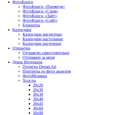
ФотоКниги
ФотоКниги «Премиум»
ФотоКниги «Слим»
ФотоКниги «Лайт»
ФотоКниги «Софт»
Блокноты
Календари
Календари магнитные
Календари настольные
Календари настенные
Открытки
Отправлю самостоятельно
Отправьте за меня
Декор Интерьера
Потреты Dream Art
Портреты по фото акрилом
ФотоМозаика
Холсты
20х20
20х30
30х30
30х40
20х45
30х60
30х90