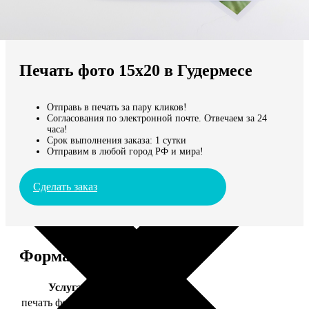
Не нашли Ваш город?
Мы доставляем по всему миру
Печать фото 15х20 в Гудермесе
Продолжить без города
Отправь в печать за пару кликов!
Согласования по электронной почте. Отвечаем за 24
часа!
Срок выполнения заказа: 1 сутки
Отправим в любой город РФ и мира!
Сделать заказ
Форматы и цены
Услуга
Цена, руб.
печать фото 15х20
47