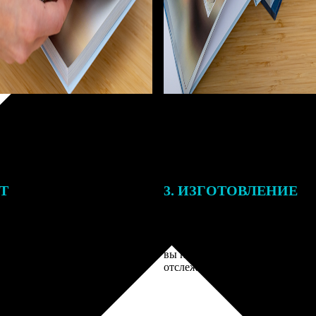
ЕТ
3. ИЗГОТОВЛЕНИЕ
тоимость ФотоКниги зависит
Оплатите заказ банковской кар
ва страниц. В процессе
оплаты получите подтверждение
заказа к печати наши
описанием заказа. Когда отпра
 могут связаться с Вами по
вы получите письмо с трек-но
телефону или email для
отслеживания.
я деталей.