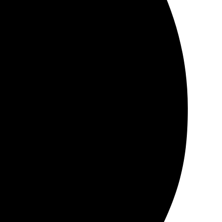
ь быстро сделали, сразу выдали готовое. Отличное
ати отличное, цвета яркие. Понравилась упаковка, всё