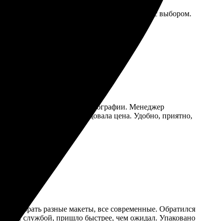
терфейс. Поддержка всегда на связи, помогли с выбором.
 выбрал шаблон, загрузил фотографии. Менеджер
оправдались, реально порадовала цена. Удобно, приятно,
ость выбрать разные макеты, все современные. Обратился
удобной службой, пришло быстрее, чем ожидал. Упаковано