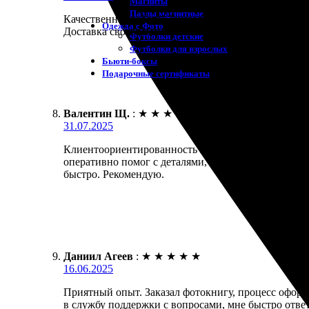
Магниты
Пазлы магнитные
Качественная работа! Заказала фотокнигу, осталас
Одежда с Фото
Доставка своевременная, всё пришло в целости. Фо
Футболки детские
Футболки для взрослых
Бьюти-боксы
Подарочные сертификаты
Валентин Щ.
:
★
★
★
★
★
31.07.2025
Клиентоориентированность на высшем уровне. Зака
оперативно помог с деталями, всё объяснил. Резул
быстро. Рекомендую.
Даниил Агеев
:
★
★
★
★
★
16.06.2025
Приятный опыт. Заказал фотокнигу, процесс оформ
в службу поддержки с вопросами, мне быстро ответ