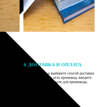
4. ДОСТАВКА И ОПЛАТА
той. После
Введите адрес и выберите способ доставки
 на email с
заказа. Если у вас есть промокод, введите
вим заказ
его в специальное поле для промокода.
мером для