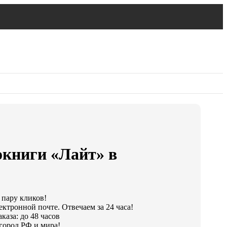
окниги «Лайт» в
 пару кликов!
ектронной почте. Отвечаем за 24 часа!
каза: до 48 часов
город РФ и мира!