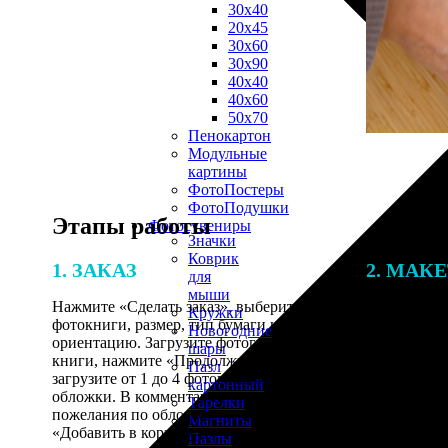
30х40
20х45
30х60
30х90
40х40
40х60
50х70
Пенокартон
Модульные
картины
ФотоПостеры
ФотоПодушки
Этапы работы
Фотоcувениры
Значки
Коврик
1. ЗАКАЗ
2. МАК
для
мыши
Нажмите «Сделать заказ», выберите тип
Итоговая с
Кружки
фотокниги, размер, тип бумаги и
от количест
Новогодние
ориентацию. Загрузите фотографии для
подготовки 
шары
книги, нажмите «Продолжить» и
специалисты
Пазл
загрузите от 1 до 4 фотографий для
указанному 
картонный
обложки. В комментарии оставьте свои
согласовани
Тарелки
пожелания по обложке, нажмите
Магниты
«Добавить в корзину».
Пазлы