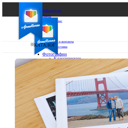
О ФотоПочте
Акции
Сделаем за вас
Бизнесу
FAQ
Франшиза
Поддержка и контакты
КАТАЛОГ
Оплата и доставка
Фотографии
Классические
фото
Ваш город:
10х10
10х15
Ваш регион доставки
13х18
15х15
Выберите из списка:
15х20
20х20
20х30
30х30
30х40
А4
Фото
в