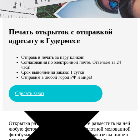
Не нашли Ваш город?
Мы доставляем по всему миру
Печать открыток с отправкой
Продолжить без города
адресату в Гудермесе
Отправь в печать за пару кликов!
Согласования по электронной почте. Отвечаем за 24
часа!
Срок выполнения заказа: 1 сутки
Отправим в любой город РФ и мира!
Сделать заказ
Открытка размером 10*15, вы можете разместить на ней
любую фотографию. Печатается на плотной мелованной
фотобумаге плотностью 300 г/м2. При заказе вы пишете