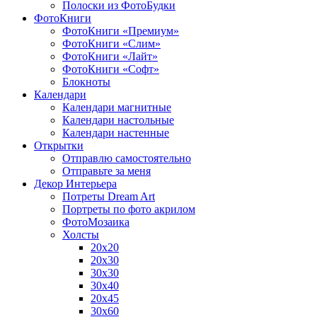
Полоски из ФотоБудки
ФотоКниги
ФотоКниги «Премиум»
ФотоКниги «Слим»
ФотоКниги «Лайт»
ФотоКниги «Софт»
Блокноты
Календари
Календари магнитные
Календари настольные
Календари настенные
Открытки
Отправлю самостоятельно
Отправьте за меня
Декор Интерьера
Потреты Dream Art
Портреты по фото акрилом
ФотоМозаика
Холсты
20х20
20х30
30х30
30х40
20х45
30х60