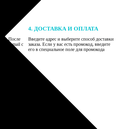
4. ДОСТАВКА И ОПЛАТА
той. После
Введите адрес и выберите способ доставки
 на email с
заказа. Если у вас есть промокод, введите
вим заказ
его в специальное поле для промокода
мером для