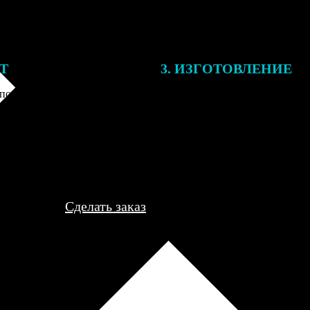
ЕТ
3. ИЗГОТОВЛЕНИЕ
подготовки заказа к печати
Оплатите заказ банковской кар
алисты могут связаться с Вами
оплаты получите подтверждение
му телефону или email для
описанием заказа. Когда отпра
я деталей.
вы получите письмо с трек-но
отслеживания.
Сделать заказ