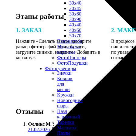
30х40
20х45
30х60
Этапы работы
30х90
40х40
1. ЗАКАЗ
2. МАК
40х60
50х70
Нажмите «Сделать заказ», выберите
В процессе 
Пенокартон
размер фотографий и тип бумаги,
наши специ
Модульные
загрузите снимки, нажмите «Добавить в
по указанно
картины
корзину».
согласовани
ФотоПостеры
ФотоПодушки
Фотоcувениры
Значки
Коврик
для
мыши
Кружки
Новогодние
шары
Отзывы
Пазл
картонный
Тарелки
Феликс М.
:
Магниты
21.02.2026
Пазлы