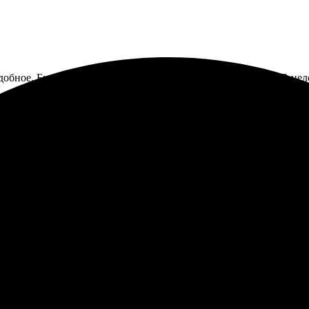
добное. Быстро обрабатывают заказы, результат отличный! В цел
10х10, всё прошло гладко. Процесс оформления простой и понятн
 Рекомендую тем, кто ценит шикарные снимки!