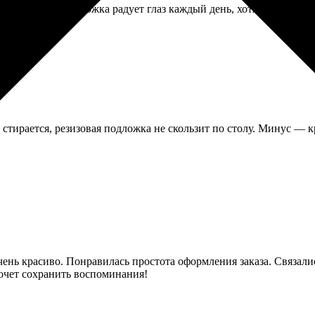
тандартно, но обложка радует глаз каждый день, хотя уже немног
стирается, резизовая подложка не скользит по столу. Минус — кр
чень красиво. Понравилась простота оформления заказа. Связалис
хочет сохранить воспоминания!