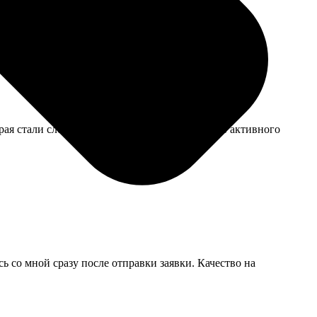
о потерлась за год использования.
ая стали слегка загибаться через пару месяцев активного
ь со мной сразу после отправки заявки. Качество на