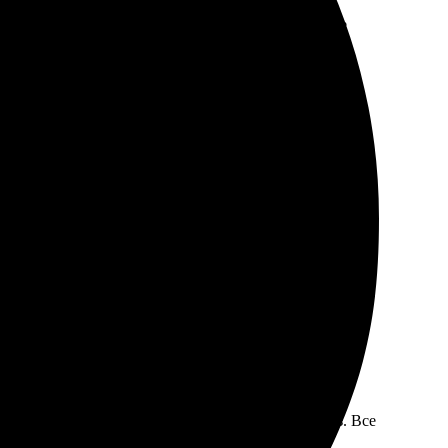
а сайте, загрузила их и оформела заказ. Сразу же
ета яркие, детали четкие. Приятно, что есть
и интуитивный. Получила готовые снимки вовремя, что
 загрузила фото, выбрала размер, оформила заказ. Все
ые, как в оригинале. Общение с поддержкой тоже