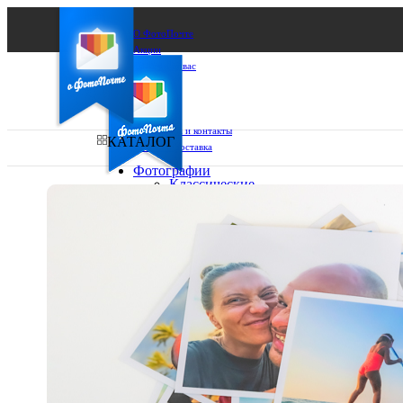
О ФотоПочте
Акции
Сделаем за вас
Бизнесу
FAQ
Франшиза
Поддержка и контакты
КАТАЛОГ
Оплата и доставка
Фотографии
Классические
фото
Ваш город:
10х10
10х15
Ваш регион доставки
13х18
15х15
Выберите из списка:
15х20
20х20
20х30
30х30
30х40
А4
Фото
в