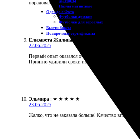
Магниты
порадовало, быстро ответили на вопросы. Если ещ
Пазлы магнитные
Одежда с Фото
Футболки детские
Футболки для взрослых
Бьюти-боксы
Подарочные сертификаты
Елизавета Жилина
:
★
★
★
★
★
22.06.2025
Первый опыт оказался очень удачным. Заказала печ
Приятно удивили сроки исполнения. Работают проф
Эльмира
:
★
★
★
★
★
23.05.2025
Жалко, что не заказала больше! Качество впечатляе