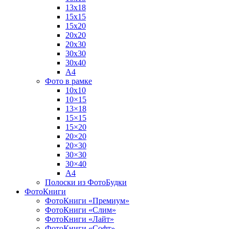
13х18
15х15
15х20
20х20
20х30
30х30
30х40
А4
Фото в рамке
10х10
10×15
13×18
15×15
15×20
20×20
20×30
30×30
30×40
A4
Полоски из ФотоБудки
ФотоКниги
ФотоКниги «Премиум»
ФотоКниги «Слим»
ФотоКниги «Лайт»
ФотоКниги «Софт»