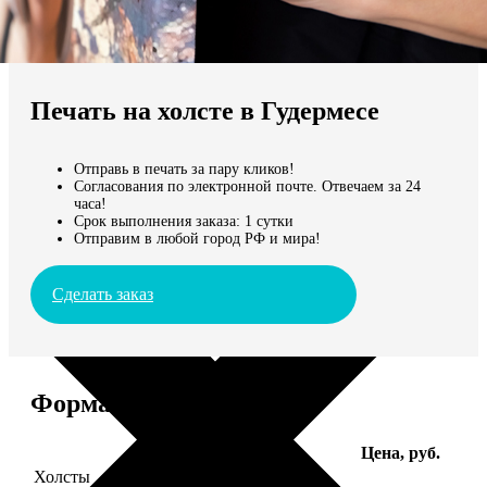
Не нашли Ваш город?
Мы доставляем по всему миру
Печать на холсте в Гудермесе
Продолжить без города
Отправь в печать за пару кликов!
Согласования по электронной почте. Отвечаем за 24
часа!
Срок выполнения заказа: 1 сутки
Отправим в любой город РФ и мира!
Сделать заказ
Форматы и цены
Услуга
Цена, руб.
Холсты