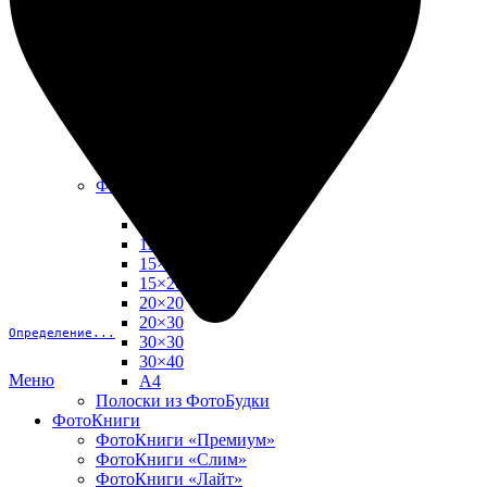
10х15
13х18
15х15
15х20
20х20
20х30
30х30
30х40
А4
Фото в рамке
10х10
10×15
13×18
15×15
15×20
20×20
20×30
Определение...
30×30
30×40
Меню
A4
Полоски из ФотоБудки
ФотоКниги
ФотоКниги «Премиум»
ФотоКниги «Слим»
ФотоКниги «Лайт»