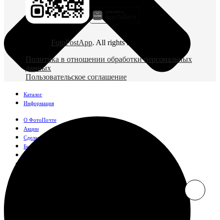
© 2026
FotoPostApp
. All rights reserved
Политика в отношении обработки персональных
данных
Пользовательское соглашение
Каталог
Информация
О ФотоПочте
Акции
Сделаем за вас
Бизнесу
FAQ
Франшиза
Поддержка и контакты
Оплата и доставка
Фотографии
Классические фото
10х10