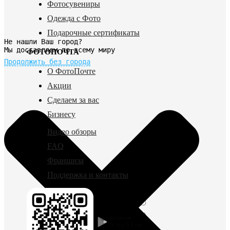
Фотосувениры
Одежда с Фото
Подарочные сертификаты
Не нашли Ваш город?
Мы доставляем по всему миру
ФОТОПОЧТА
Продолжить без города
О ФотоПочте
Акции
Сделаем за вас
Бизнесу
Видео обзоры
FAQ
Франшиза
Поддержка и контакты