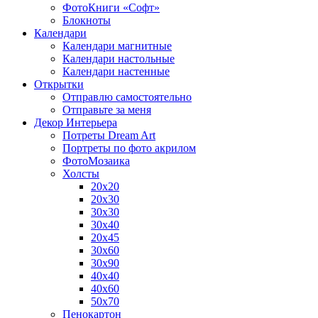
ФотоКниги «Софт»
Блокноты
Календари
Календари магнитные
Календари настольные
Календари настенные
Открытки
Отправлю самостоятельно
Отправьте за меня
Декор Интерьера
Потреты Dream Art
Портреты по фото акрилом
ФотоМозаика
Холсты
20х20
20х30
30х30
30х40
20х45
30х60
30х90
40х40
40х60
50х70
Пенокартон