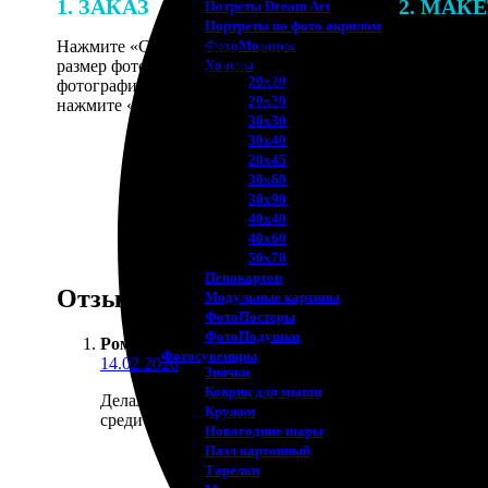
1. ЗАКАЗ
2. МАК
Потреты Dream Art
Портреты по фото акрилом
Нажмите «Сделать заказ», выберите
В процессе 
ФотоМозаика
размер фотографии и тип рамки. Загрузите
наши специ
Холсты
20х20
фотографии в онлайн-конструктор,
по указанно
20х30
нажмите «Добавить в корзину».
согласовани
30х30
30х40
20х45
30х60
30х90
40х40
40х60
50х70
Пенокартон
Отзывы
Модульные картины
ФотоПостеры
ФотоПодушки
Рома Хромов
:
Фотоcувениры
14.02.2026
Значки
Коврик для мыши
Делал ежедневник с собственным фото на обложке. 
Кружки
среди других вещей на столе.
Новогодние шары
Пазл картонный
Тарелки