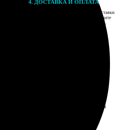
4. ДОСТАВКА И ОПЛАТА
той. После
Введите адрес и выберите способ доставки
 на email с
заказа. Если у вас есть промокод, введите
вим заказ
его в специальное поле для промокода.
мером для
етку, бумага серая. Но обложка радует, не теряется