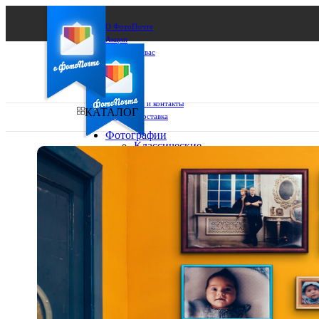
О ФотоПочте
Акции
Сделаем за вас
Бизнесу
FAQ
Франшиза
Поддержка и контакты
КАТАЛОГ
Оплата и доставка
Фотографии
Классические
фото
Ваш город:
10х10
10х15
Ваш регион доставки
13х18
15х15
Выберите из списка:
15х20
20х20
20х30
30х30
30х40
А4
Фото
в