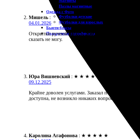
Магниты
Пазлы магнитные
Одежда с Фото
Футболки детские
Мишель
:
Футболки для взрослых
04.01.2026
Бьюти-боксы
Подарочные сертификаты
Открытки ручной работы дополнила своими фото че
сказать не могу.
Юра Вишневский
:
★
★
★
★
★
09.12.2025
Крайне доволен услугами. Заказал печать фото с 
доступна, не возникло никаких вопросов. Операти
Каролина Агафонова
:
★
★
★
★
★