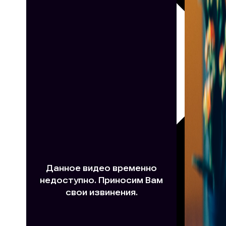
30х40
20х45
30х60
30х90
40х40
40х60
50х70
Пенокартон
Модульные
картины
ФотоПостеры
ФотоПодушки
Фотоcувениры
Значки
Коврик
для
мыши
Кружки
Новогодние
шары
Пазл
картонный
Тарелки
Магниты
Пазлы