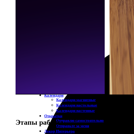
Фото в рамке
10х10
10×15
13×18
15×15
15×20
20×20
20×30
30×30
30×40
A4
Полоски из ФотоБудки
ФотоКниги
ФотоКниги «Премиум»
ФотоКниги «Слим»
ФотоКниги «Лайт»
ФотоКниги «Софт»
Блокноты
Календари
Календари магнитные
Календари настольные
Календари настенные
Открытки
Отправлю самостоятельно
Этапы работы
Отправьте за меня
Декор Интерьера