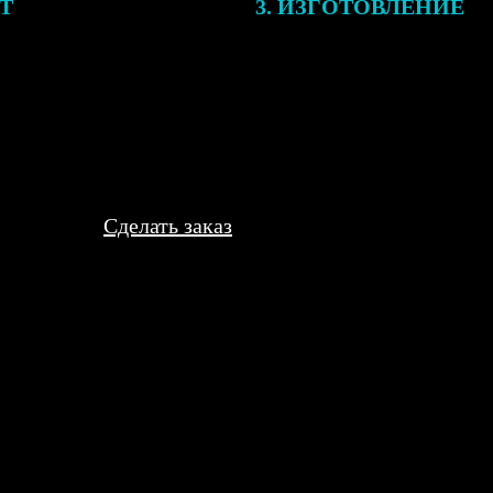
ЕТ
3. ИЗГОТОВЛЕНИЕ
подготовки заказа к печати
Оплатите заказ банковской кар
алисты могут связаться с Вами
оплаты получите подтверждение
му телефону или email для
описанием заказа. Когда отпра
я деталей.
вы получите письмо с трек-но
отслеживания.
Сделать заказ
Понравилась идея персонализации. Блокнот внутри обычный, в кл