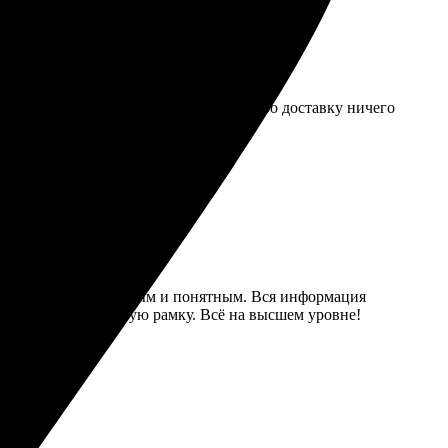
атовая. Отправила их сама, поэтому про доставку ничего
нлайн оказался простым и понятным. Вся информация
во печати и стильную рамку. Всё на высшем уровне!