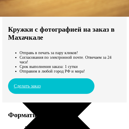
Не нашли Ваш город?
Мы доставляем по всему миру
Кружки с фотографией на заказ в
Продолжить без города
Махачкале
Отправь в печать за пару кликов!
Согласования по электронной почте. Отвечаем за 24
часа!
Срок выполнения заказа: 1 сутки
Отправим в любой город РФ и мира!
Сделать заказ
Форматы и цены
Услуга
Цена, руб.