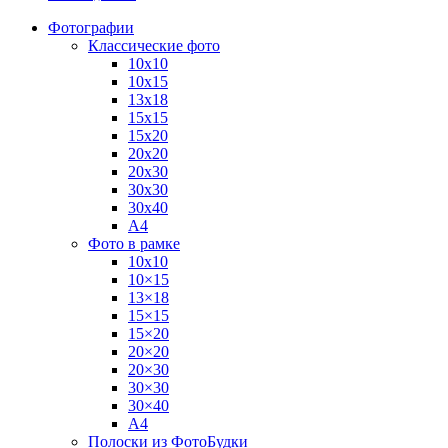
Фотографии
Классические фото
10х10
10х15
13х18
15х15
15х20
20х20
20х30
30х30
30х40
А4
Фото в рамке
10х10
10×15
13×18
15×15
15×20
20×20
20×30
30×30
30×40
A4
Полоски из ФотоБудки