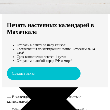
Не нашли Ваш город?
Мы доставляем по всему миру
Печать настенных календарей в
Продолжить без города
Махачкале
Отправь в печать за пару кликов!
Согласования по электронной почте. Отвечаем за 24
часа!
Срок выполнения заказа: 1 сутки
Отправим в любой город РФ и мира!
Сделать заказ
— В календаре 13 листов: обложка+листы с
календарной сеткой.
— Обложка для календаря стандартная, дизайн