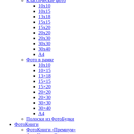
Классические фото
10х10
10х15
13х18
15х15
15х20
20х20
20х30
30х30
30х40
А4
Фото в рамке
10х10
10×15
13×18
15×15
15×20
20×20
20×30
30×30
30×40
A4
Полоски из ФотоБудки
ФотоКниги
ФотоКниги «Премиум»