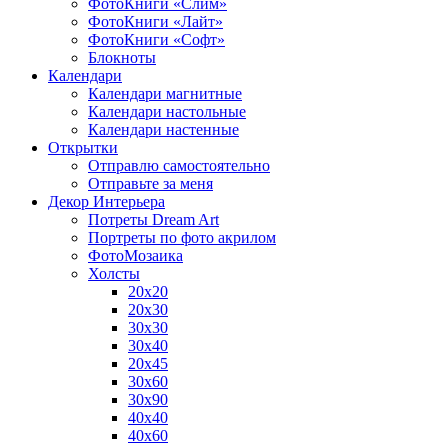
ФотоКниги «Слим»
ФотоКниги «Лайт»
ФотоКниги «Софт»
Блокноты
Календари
Календари магнитные
Календари настольные
Календари настенные
Открытки
Отправлю самостоятельно
Отправьте за меня
Декор Интерьера
Потреты Dream Art
Портреты по фото акрилом
ФотоМозаика
Холсты
20х20
20х30
30х30
30х40
20х45
30х60
30х90
40х40
40х60