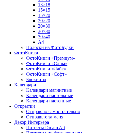
13×18
15×15
15×20
20×20
20×30
30×30
30×40
A4
Полоски из ФотоБудки
ФотоКниги
ФотоКниги «Премиум»
ФотоКниги «Слим»
ФотоКниги «Лайт»
ФотоКниги «Софт»
Блокноты
Календари
Календари магнитные
Календари настольные
Календари настенные
Открытки
Отправлю самостоятельно
Отправьте за меня
Декор Интерьера
Потреты Dream Art
Портреты по фото акрилом