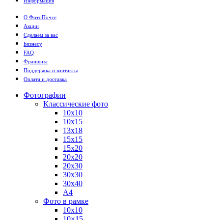
Информация
О ФотоПочте
Акции
Сделаем за вас
Бизнесу
FAQ
Франшиза
Поддержка и контакты
Оплата и доставка
Фотографии
Классические фото
10х10
10х15
13х18
15х15
15х20
20х20
20х30
30х30
30х40
А4
Фото в рамке
10х10
10×15