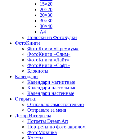
15×20
20×20
20×30
30×30
30×40
A4
Полоски из ФотоБудки
ФотоКниги
ФотоКниги «Премиум»
ФотоКниги «Слим»
ФотоКниги «Лайт»
ФотоКниги «Софт»
Блокноты
Календари
Календари магнитные
Календари настольные
Календари настенные
Открытки
Отправлю самостоятельно
Отправьте за меня
Декор Интерьера
Потреты Dream Art
Портреты по фото акрилом
ФотоМозаика
Холсты