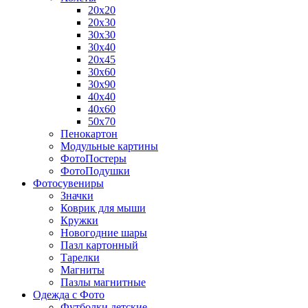
20х20
20х30
30х30
30х40
20х45
30х60
30х90
40х40
40х60
50х70
Пенокартон
Модульные картины
ФотоПостеры
ФотоПодушки
Фотоcувениры
Значки
Коврик для мыши
Кружки
Новогодние шары
Пазл картонный
Тарелки
Магниты
Пазлы магнитные
Одежда с Фото
Футболки детские