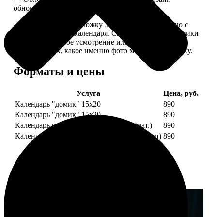
обновляем каждый год.
— В кружочек на обложку добавляем фотографию с
одной из страниц календаря. Снимок наши сотрудники
выбирают на свое усмотрение или пишите в
комментариях, какое именно фото хотите на обложку.
Форматы и цены
Услуга
Цена, руб.
Календарь "домик" 15х20
890
Календарь "домик" 15х20
890
Календарь настольный А5 210х148 (мат.)
890
Календарь настольный А5 210х148 (глянец)
890
Примеры работ