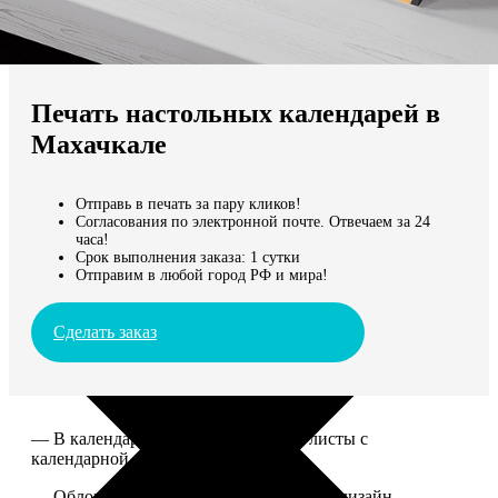
Не нашли Ваш город?
Мы доставляем по всему миру
Печать настольных календарей в
Продолжить без города
Махачкале
Отправь в печать за пару кликов!
Согласования по электронной почте. Отвечаем за 24
часа!
Срок выполнения заказа: 1 сутки
Отправим в любой город РФ и мира!
Сделать заказ
— В календаре 13 листов: обложка+листы с
календарной сеткой.
— Обложка для календаря стандартная, дизайн