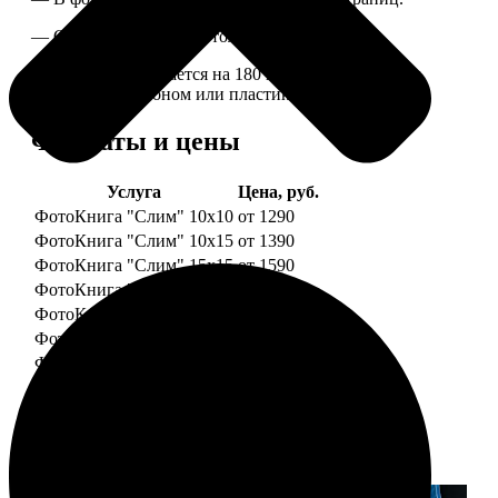
— Страницы плотные, толщина 1 мм.
— Книга раскрывается на 180 градусов, развороты
укреплены картоном или пластиком.
Форматы и цены
Услуга
Цена, руб.
ФотоКнига "Слим" 10x10
от 1290
ФотоКнига "Слим" 10x15
от 1390
ФотоКнига "Слим" 15x15
от 1590
ФотоКнига "Слим" 15x20
от 1890
ФотоКнига "Слим" 20x20
от 1990
ФотоКнига "Слим" 20x30
от 2490
ФотоКнига "Слим" 25x25
от 2990
Примеры работ