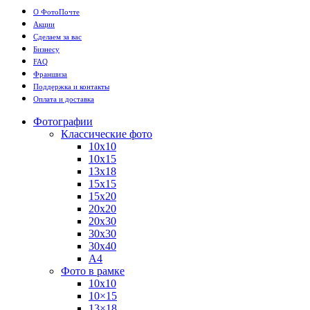
О ФотоПочте
Акции
Сделаем за вас
Бизнесу
FAQ
Франшиза
Поддержка и контакты
Оплата и доставка
Фотографии
Классические фото
10х10
10х15
13х18
15х15
15х20
20х20
20х30
30х30
30х40
А4
Фото в рамке
10х10
10×15
13×18