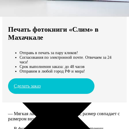
Не нашли Ваш город?
Мы доставляем по всему миру
Печать фотокниги «Слим» в
Продолжить без города
Махачкале
Отправь в печать за пару кликов!
Согласования по электронной почте. Отвечаем за 24
часа!
Срок выполнения заказа: до 48 часов
Отправим в любой город РФ и мира!
Сделать заказ
— Мягкая ламинированная обложка, размер совпадает с
размером внутреннего блока.
— В фотокниге может быть от 10 до 50 страниц.