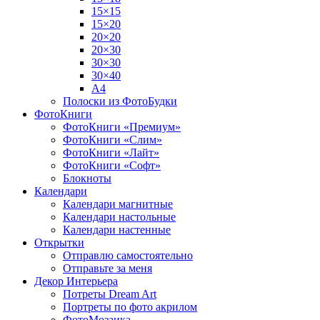
15×15
15×20
20×20
20×30
30×30
30×40
A4
Полоски из ФотоБудки
ФотоКниги
ФотоКниги «Премиум»
ФотоКниги «Слим»
ФотоКниги «Лайт»
ФотоКниги «Софт»
Блокноты
Календари
Календари магнитные
Календари настольные
Календари настенные
Открытки
Отправлю самостоятельно
Отправьте за меня
Декор Интерьера
Потреты Dream Art
Портреты по фото акрилом
ФотоМозаика