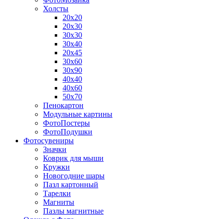
Холсты
20х20
20х30
30х30
30х40
20х45
30х60
30х90
40х40
40х60
50х70
Пенокартон
Модульные картины
ФотоПостеры
ФотоПодушки
Фотоcувениры
Значки
Коврик для мыши
Кружки
Новогодние шары
Пазл картонный
Тарелки
Магниты
Пазлы магнитные