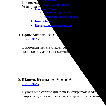
Магниты
Превосходная работа! Открытки отпечатали быстро, 
Пазлы магнитные
Упаковка тщательно выполнена, жаль, что не смог
Одежда с Фото
Футболки детские
Футболки для взрослых
Бьюти-боксы
Подарочные сертификаты
Ефим Минин
:
★
★
★
★
★
23.06.2025
Оформила печать открыток с доставкой. Процесс о
порадовала, адресат получил всё вовремя.
Шанель Козина
:
★
★
★
★
★
23.05.2025
Нужен был сервис для печати открыток и отправки 
скорость доставки – открытки пришли вовремя. Кач