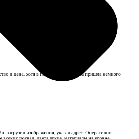
Коллеги оценили.
тво и цена, хотя в последний раз пачка пришла немного
йн, загрузил изображения, указал адрес. Оперативно
 всяких похвал, цвета яркие, материалы на уровне.