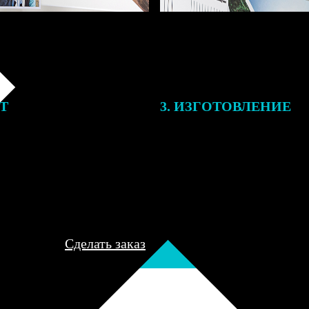
ЕТ
3. ИЗГОТОВЛЕНИЕ
подготовки заказа к печати
Оплатите заказ банковской кар
алисты могут связаться с Вами
оплаты получите подтверждение
му телефону или email для
описанием заказа. Когда отпра
я деталей.
вы получите письмо с трек-но
отслеживания.
Сделать заказ