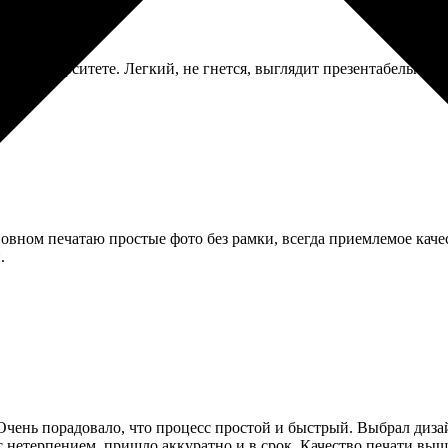
и в университете. Легкий, не гнется, выглядит презентабельно. 
овном печатаю простые фото без рамки, всегда приемлемое качес
.
 Очень порадовало, что процесс простой и быстрый. Выбрал диза
 нетерпением, пришло аккуратно и в срок. Качество печати выше