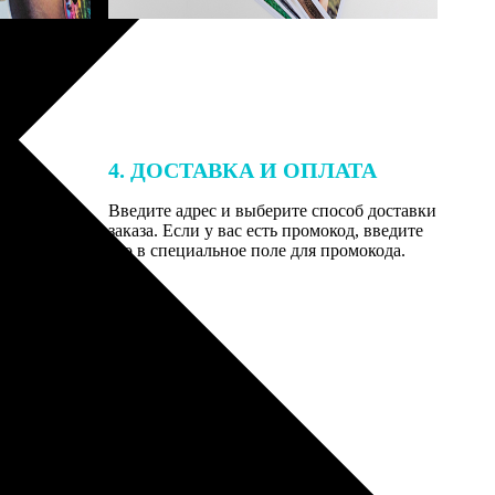
4. ДОСТАВКА И ОПЛАТА
той. После
Введите адрес и выберите способ доставки
 на email с
заказа. Если у вас есть промокод, введите
вим заказ
его в специальное поле для промокода.
мером для