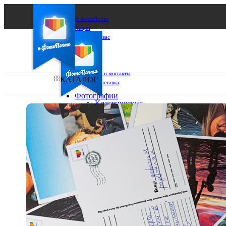
О ФотоПочте
Акции
Сделаем за вас
Бизнесу
FAQ
Франшиза
Поддержка и контакты
КАТАЛОГ
Оплата и доставка
Фотографии
Классические
фото
Ваш город:
10х10
10х15
Ваш регион доставки
13х18
15х15
Выберите из списка:
15х20
20х20
20х30
30х30
30х40
А4
Фото
в