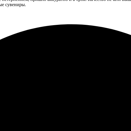
ые сувениры.
ой, все сделали быстро и качественно. Удобный интерфейс сайта,
есс заказа. Быстрая отправка в Махачкалу. Все сделали качестве