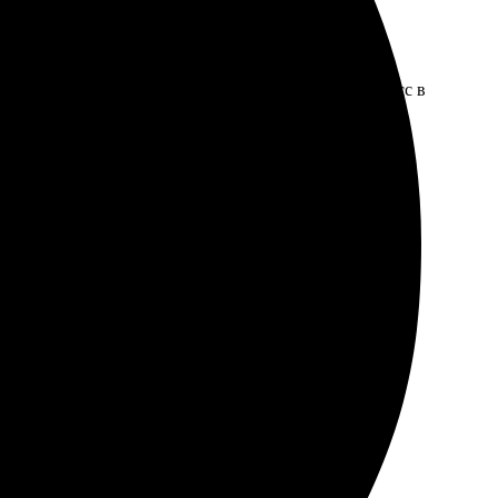
ние. Ожидала доставку, было приятно видеть процесс в
рный заказ. Рекомендую всем!
оформила заказ, указала адрес. Удобно, что можно
м уровне, все как на картинке. Рекомендую!