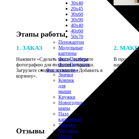
30х40
20х45
30х60
30х90
40х40
40х60
Этапы работы
50х70
Пенокартон
1. ЗАКАЗ
2. МАК
Модульные
картины
ФотоПостеры
Нажмите «Сделать заказ», выберите
В процессе 
ФотоПодушки
фотографию для создания открытки.
наши специ
Фотоcувениры
Загрузите снимок, нажмите «Добавить в
по указанно
Значки
корзину».
согласовани
Коврик
для
мыши
Кружки
Новогодние
шары
Пазл
картонный
Тарелки
Отзывы
Магниты
Пазлы