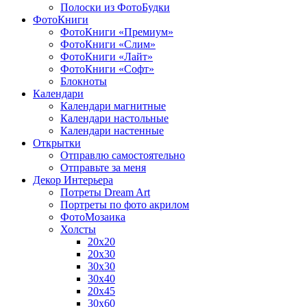
Полоски из ФотоБудки
ФотоКниги
ФотоКниги «Премиум»
ФотоКниги «Слим»
ФотоКниги «Лайт»
ФотоКниги «Софт»
Блокноты
Календари
Календари магнитные
Календари настольные
Календари настенные
Открытки
Отправлю самостоятельно
Отправьте за меня
Декор Интерьера
Потреты Dream Art
Портреты по фото акрилом
ФотоМозаика
Холсты
20х20
20х30
30х30
30х40
20х45
30х60