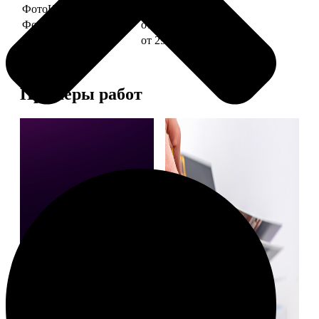
ФотоКниги "Слим"
от 1290
ФотоКниги "Лайт"
от 2990
ФотоКниги "Софт"
от 2990
Примеры работ