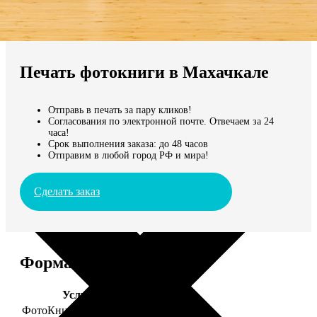
Не нашли Ваш город?
Мы доставляем по всему миру
Печать фотокниги в Махачкале
Продолжить без города
Отправь в печать за пару кликов!
Согласования по электронной почте. Отвечаем за 24
часа!
Срок выполнения заказа: до 48 часов
Отправим в любой город РФ и мира!
Сделать заказ
Форматы и цены
Услуга
Цена, руб.
ФотоКниги "Премиум"
от 2490