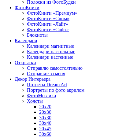
Полоски из ФотоБудки
ФотоКниги
ФотоКниги «Премиум»
ФотоКниги «Слим»
ФотоКниги «Лайт»
ФотоКниги «Софт»
Блокноты
Календари
Календари магнитные
Календари настольные
Календари настенные
Открытки
Отправлю самостоятельно
Отправьте за меня
Декор Интерьера
Потреты Dream Art
Портреты по фото акрилом
ФотоМозаика
Холсты
20х20
20х30
30х30
30х40
20х45
30х60