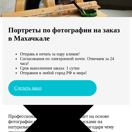
Не нашли Ваш город?
Мы доставляем по всему миру
Портреты по фотографии на заказ
Продолжить без города
в Махачкале
Отправь в печать за пару кликов!
Согласования по электронной почте. Отвечаем за 24
часа!
Срок выполнения заказа: 1 сутки
Отправим в любой город РФ и мира!
Сделать заказ
Профессиональный художник напишет на основе
фотографии портрет акриловыми красками на
натуральном холсте. Покроет лаком, благодаря чему