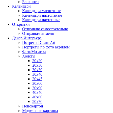
Блокноты
Календари
Календари магнитные
Календари настольные
Календари настенные
Открытки
Отправлю самостоятельно
Отправьте за меня
Декор Интерьера
Потреты Dream Art
Портреты по фото акрилом
ФотоМозаика
Холсты
20х20
20х30
30х30
30х40
20х45
30х60
30х90
40х40
40х60
50х70
Пенокартон
Модульные картины