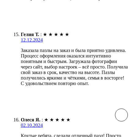
Гелия Т.
:
★
★
★
★
★
12.12.2024
Заказала пазлы на заказ и была приятно удивлена.
Процесс оформления оказался интуитивно
понятным и быстрым. Загружала фотографии
через сайт, выбор настроек – всё просто. Получила
свой заказ в срок, качество на высоте. Пазлы
получились яркими и чёткими, семья в восторге!
С удовольствием повторю опыт.
Олеся Я.
:
★
★
★
★
★
02.10.2024
Крутые ребята, сделали отличный пазл! Просто