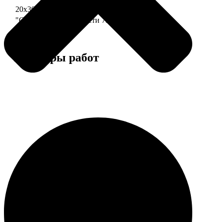
20х30 110 частей
790
"Сердце" 20х20 74 части
790
Примеры работ
Этапы работы