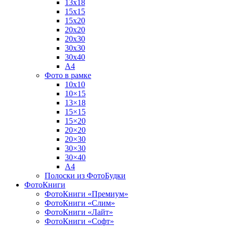
13х18
15х15
15х20
20х20
20х30
30х30
30х40
А4
Фото в рамке
10х10
10×15
13×18
15×15
15×20
20×20
20×30
30×30
30×40
A4
Полоски из ФотоБудки
ФотоКниги
ФотоКниги «Премиум»
ФотоКниги «Слим»
ФотоКниги «Лайт»
ФотоКниги «Софт»