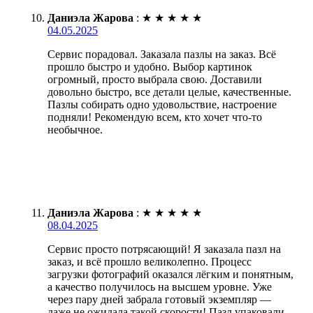
Даниэла Жарова
:
★
★
★
★
★
04.05.2025
Сервис порадовал. Заказала пазлы на заказ. Всё
прошло быстро и удобно. Выбор картинок
огромный, просто выбрала свою. Доставили
довольно быстро, все детали целые, качественные.
Пазлы собирать одно удовольствие, настроение
подняли! Рекомендую всем, кто хочет что-то
необычное.
Даниэла Жарова
:
★
★
★
★
★
08.04.2025
Сервис просто потрясающий! Я заказала пазл на
заказ, и всё прошло великолепно. Процесс
загрузки фотографий оказался лёгким и понятным,
а качество получилось на высшем уровне. Уже
через пару дней забрала готовый экземпляр —
даже не ожидала такой скорости! Пазл упаковали