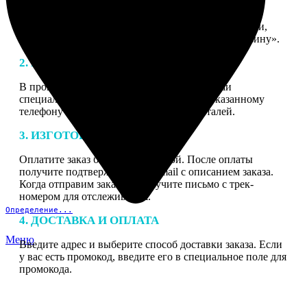
1. ЗАКАЗ
Нажмите «Сделать заказ», выберите тип продукции,
загрузите фотографии, нажмите «Добавить в корзину».
2. МАКЕТ
В процессе подготовки заказа к печати наши
специалисты могут связаться с Вами по указанному
телефону или email для согласования деталей.
3. ИЗГОТОВЛЕНИЕ
Оплатите заказ банковской картой. После оплаты
получите подтверждение на email с описанием заказа.
Когда отправим заказ вы получите письмо с трек-
номером для отслеживания.
Определение...
4. ДОСТАВКА И ОПЛАТА
Меню
Введите адрес и выберите способ доставки заказа. Если
у вас есть промокод, введите его в специальное поле для
промокода.