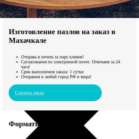
Не нашли Ваш город?
Мы доставляем по всему миру
Изготовление пазлов на заказ в
Продолжить без города
Махачкале
Отправь в печать за пару кликов!
Согласования по электронной почте. Отвечаем за 24
часа!
Срок выполнения заказа: 1 сутки
Отправим в любой город РФ и мира!
Сделать заказ
Форматы и цены
Услуга
Цена, руб.