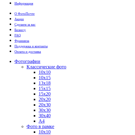
Информация
О ФотоПочте
Акции
Сделаем за вас
Бизнесу
FAQ
Франшиза
Поддержка и контакты
Оплата и доставка
Фотографии
Классические фото
10х10
10х15
13х18
15х15
15х20
20х20
20х30
30х30
30х40
А4
Фото в рамке
10х10