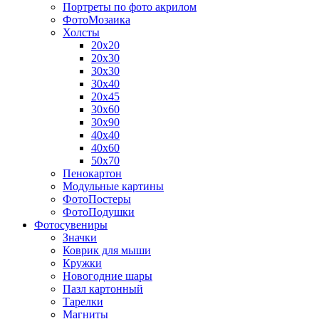
Портреты по фото акрилом
ФотоМозаика
Холсты
20х20
20х30
30х30
30х40
20х45
30х60
30х90
40х40
40х60
50х70
Пенокартон
Модульные картины
ФотоПостеры
ФотоПодушки
Фотоcувениры
Значки
Коврик для мыши
Кружки
Новогодние шары
Пазл картонный
Тарелки
Магниты