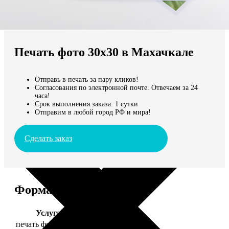
Не нашли Ваш город?
Мы доставляем по всему миру
Печать фото 30х30 в Махачкале
Продолжить без города
Отправь в печать за пару кликов!
Согласования по электронной почте. Отвечаем за 24
часа!
Срок выполнения заказа: 1 сутки
Отправим в любой город РФ и мира!
Сделать заказ
Форматы и цены
Услуга
Цена, руб.
печать фото 30х30
179