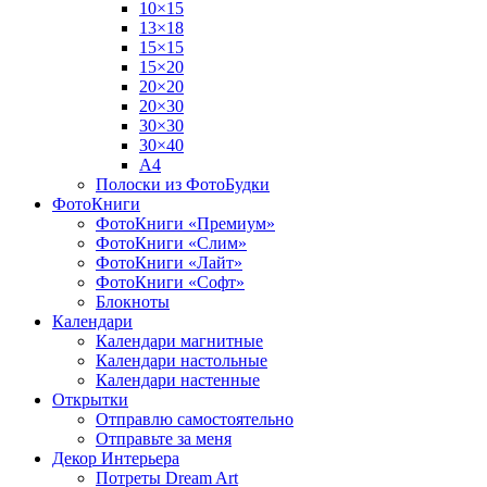
10×15
13×18
15×15
15×20
20×20
20×30
30×30
30×40
A4
Полоски из ФотоБудки
ФотоКниги
ФотоКниги «Премиум»
ФотоКниги «Слим»
ФотоКниги «Лайт»
ФотоКниги «Софт»
Блокноты
Календари
Календари магнитные
Календари настольные
Календари настенные
Открытки
Отправлю самостоятельно
Отправьте за меня
Декор Интерьера
Потреты Dream Art