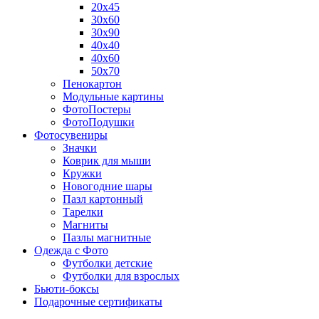
20х45
30х60
30х90
40х40
40х60
50х70
Пенокартон
Модульные картины
ФотоПостеры
ФотоПодушки
Фотоcувениры
Значки
Коврик для мыши
Кружки
Новогодние шары
Пазл картонный
Тарелки
Магниты
Пазлы магнитные
Одежда с Фото
Футболки детские
Футболки для взрослых
Бьюти-боксы
Подарочные сертификаты