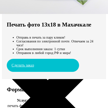
Не нашли Ваш город?
Мы доставляем по всему миру
Печать фото 13х18 в Махачкале
Продолжить без города
Отправь в печать за пару кликов!
Согласования по электронной почте. Отвечаем за 24
часа!
Срок выполнения заказа: 1 сутки
Отправим в любой город РФ и мира!
Сделать заказ
Форматы и цены
Услуга
Цена, руб.
печать фото 13х18
39