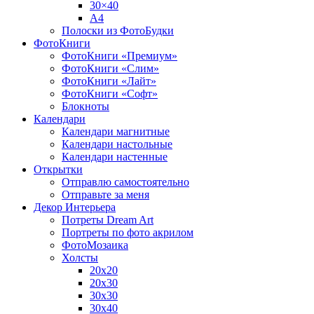
30×40
A4
Полоски из ФотоБудки
ФотоКниги
ФотоКниги «Премиум»
ФотоКниги «Слим»
ФотоКниги «Лайт»
ФотоКниги «Софт»
Блокноты
Календари
Календари магнитные
Календари настольные
Календари настенные
Открытки
Отправлю самостоятельно
Отправьте за меня
Декор Интерьера
Потреты Dream Art
Портреты по фото акрилом
ФотоМозаика
Холсты
20х20
20х30
30х30
30х40