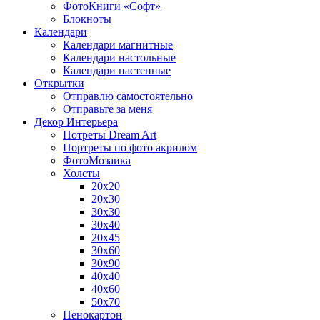
ФотоКниги «Софт»
Блокноты
Календари
Календари магнитные
Календари настольные
Календари настенные
Открытки
Отправлю самостоятельно
Отправьте за меня
Декор Интерьера
Потреты Dream Art
Портреты по фото акрилом
ФотоМозаика
Холсты
20х20
20х30
30х30
30х40
20х45
30х60
30х90
40х40
40х60
50х70
Пенокартон