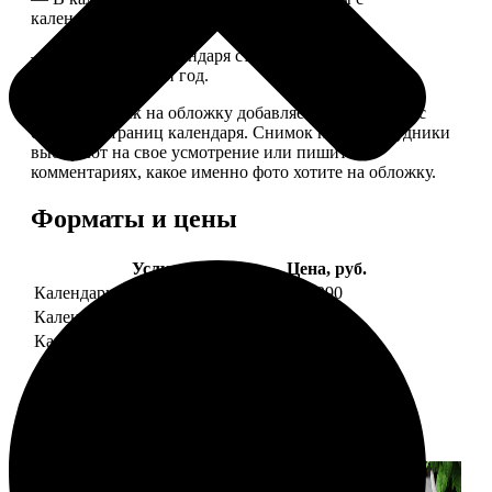
календарной сеткой.
— Обложка для календаря стандартная, дизайн
обновляем каждый год.
— В кружочек на обложку добавляем фотографию с
одной из страниц календаря. Снимок наши сотрудники
выбирают на свое усмотрение или пишите в
комментариях, какое именно фото хотите на обложку.
Форматы и цены
Услуга
Цена, руб.
Календарь настенный
от 1290
Календарь "домик"
890
Календарь магнитный отрывной
от 790
Примеры работ