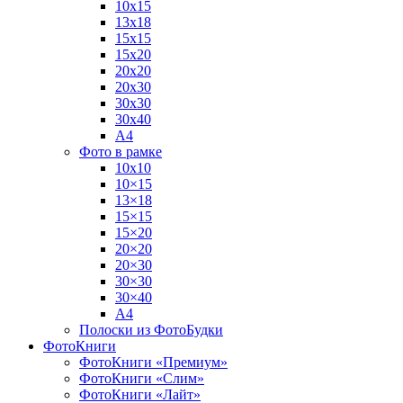
10х15
13х18
15х15
15х20
20х20
20х30
30х30
30х40
А4
Фото в рамке
10х10
10×15
13×18
15×15
15×20
20×20
20×30
30×30
30×40
A4
Полоски из ФотоБудки
ФотоКниги
ФотоКниги «Премиум»
ФотоКниги «Слим»
ФотоКниги «Лайт»