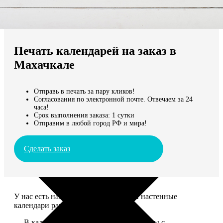
Не нашли Ваш город?
Мы доставляем по всему миру
Печать календарей на заказ в
Продолжить без города
Махачкале
Отправь в печать за пару кликов!
Согласования по электронной почте. Отвечаем за 24
часа!
Срок выполнения заказа: 1 сутки
Отправим в любой город РФ и мира!
Сделать заказ
У нас есть настольные, магнитные и настенные
календари разных размеров.
— В календаре 13 листов: обложка+листы с