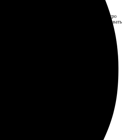
рикрепила фото и выбрала модель одежды. Меня быстро
ажение четкое, как на оригинале. Могу смело советовать
и быстро. Подобрала нужный размер и загрузила свою
тавил все в срок, упаковка аккуратная. Обязательно