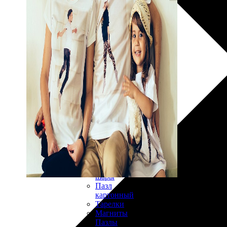
30х40
20х45
30х60
30х90
40х40
40х60
50х70
Пенокартон
Модульные
картины
ФотоПостеры
ФотоПодушки
Фотоcувениры
Значки
Коврик
для
мыши
Кружки
Новогодние
шары
Пазл
картонный
Тарелки
Магниты
Пазлы