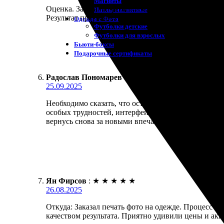
Магниты
Оценка. Заказал персонализированную печать. Вс
Пазлы магнитные
Результат превзошёл ожидания. Определённо реко
Одежда с Фото
Футболки детские
Футболки для взрослых
Бьюти-боксы
Подарочные сертификаты
Радослав Пономарев
:
★
★
★
★
★
25.09.2025
Необходимо сказать, что остался очень доволен зак
особых трудностей, интерфейс удобный и интуитив
вернусь снова за новыми впечатлениями!
Ян Фирсов
:
★
★
★
★
★
26.08.2025
Откуда: Заказал печать фото на одежде. Процесс п
качеством результата. Приятно удивили цены и акц