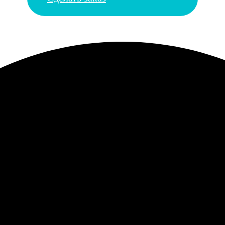
 не помялась. Углы ровные, резак видно хороший. Для архивных
в посудомойке, рисунок не слез, стоит на видном месте. Задумка