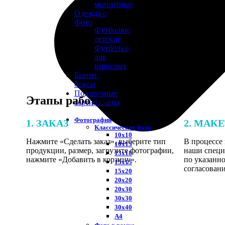
магнитные
Одежда с
Фото
Футболки
детские
Футболки
для
взрослых
Бьюти-
боксы
Подарочные
Этапы работы
сертификаты
Фотографии
1. ЗАКАЗ
2. МАК
Классические фото
10х10
Нажмите «Сделать заказ», выберите тип
В процессе 
10х15
продукции, размер, загрузите фотографии,
наши специ
13х18
нажмите «Добавить в корзину».
по указанно
15х15
согласовани
15х20
20х20
20х30
30х30
30х40
А4