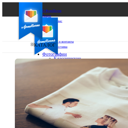
О ФотоПочте
Акции
Сделаем за вас
Бизнесу
FAQ
Франшиза
Поддержка и контакты
КАТАЛОГ
Оплата и доставка
Фотографии
Классические
фото
Ваш город:
10х10
10х15
Ваш регион доставки
13х18
15х15
Выберите из списка:
15х20
20х20
20х30
30х30
30х40
А4
Фото
в