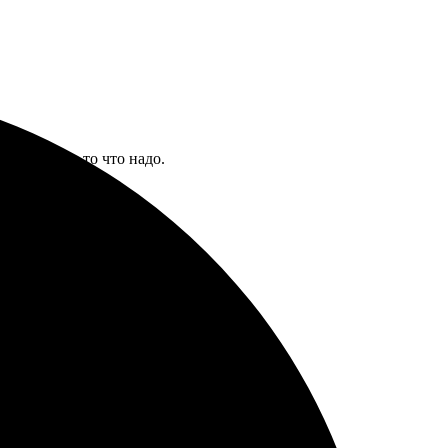
 снимков — то что надо.
 удалась.