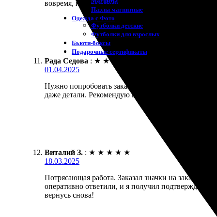
Магниты
вовремя, качество отличное. Все довольны результа
Пазлы магнитные
Одежда с Фото
Футболки детские
Футболки для взрослых
Бьюти-боксы
Подарочные сертификаты
Рада Седова
:
★
★
★
★
★
01.04.2025
Нужно попробовать заказать значки. Удобный сайт, 
даже детали. Рекомендую всем друзьям и знакомым
Виталий З.
:
★
★
★
★
★
18.03.2025
Потрясающая работа. Заказал значки на заказ, так 
оперативно ответили, и я получил подтверждение. З
вернусь снова!