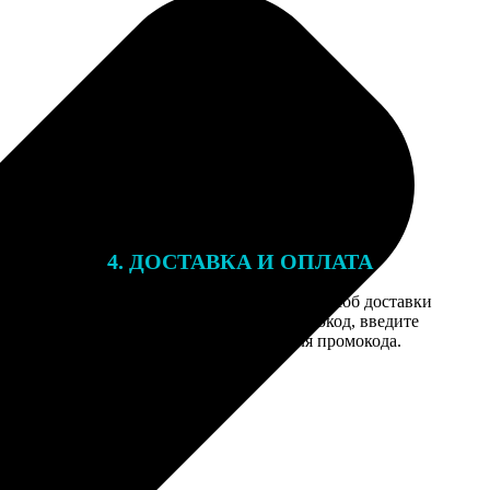
4. ДОСТАВКА И ОПЛАТА
той. После
Введите адрес и выберите способ доставки
 на email с
заказа. Если у вас есть промокод, введите
вим заказ
его в специальное поле для промокода.
мером для