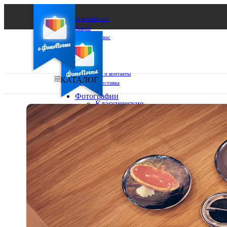
О ФотоПочте
Акции
Сделаем за вас
Бизнесу
FAQ
Франшиза
Поддержка и контакты
КАТАЛОГ
Оплата и доставка
Фотографии
Классические
фото
Ваш город:
10х10
10х15
Ваш регион доставки
13х18
15х15
Выберите из списка:
15х20
20х20
20х30
30х30
30х40
А4
Фото
в