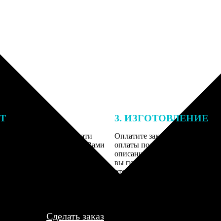
ЕТ
3. ИЗГОТОВЛЕНИЕ
подготовки заказа к печати
Оплатите заказ банковской кар
алисты могут связаться с Вами
оплаты получите подтверждение
му телефону или email для
описанием заказа. Когда отпра
я деталей.
вы получите письмо с трек-но
отслеживания.
Сделать заказ