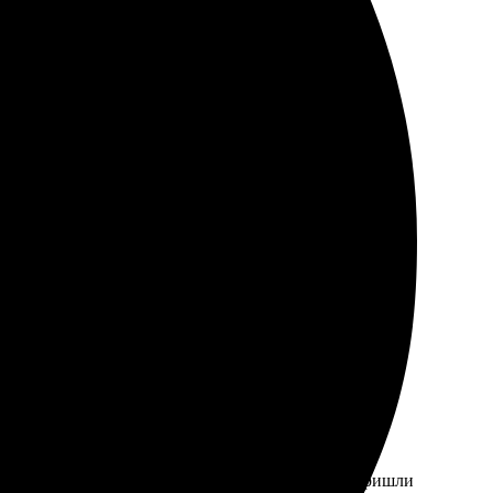
 превзошёл ожидания. Рекомендую всем!
ачество отличное, как и обещали. Рекомендую за
ятен. Выбрала дизайн, задала размеры. Значки пришли