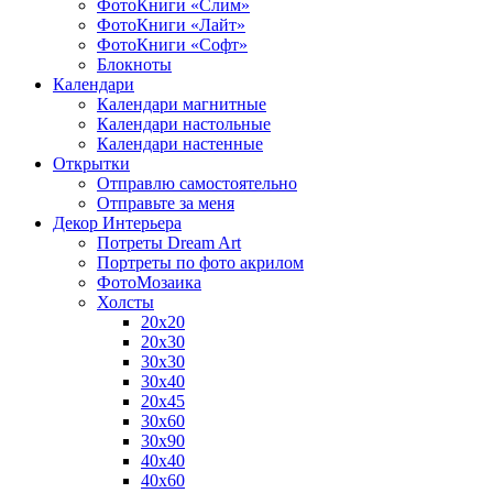
ФотоКниги «Слим»
ФотоКниги «Лайт»
ФотоКниги «Софт»
Блокноты
Календари
Календари магнитные
Календари настольные
Календари настенные
Открытки
Отправлю самостоятельно
Отправьте за меня
Декор Интерьера
Потреты Dream Art
Портреты по фото акрилом
ФотоМозаика
Холсты
20х20
20х30
30х30
30х40
20х45
30х60
30х90
40х40
40х60