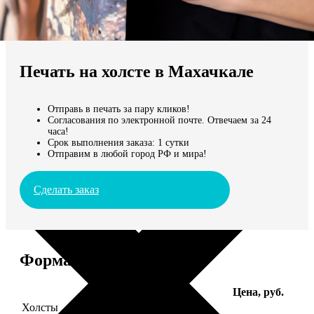
Не нашли Ваш город?
Мы доставляем по всему миру
Печать на холсте в Махачкале
Продолжить без города
Отправь в печать за пару кликов!
Согласования по электронной почте. Отвечаем за 24
часа!
Срок выполнения заказа: 1 сутки
Отправим в любой город РФ и мира!
Сделать заказ
Форматы и цены
Услуга
Цена, руб.
Холсты