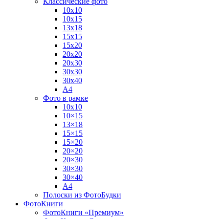
Классические фото
10х10
10х15
13х18
15х15
15х20
20х20
20х30
30х30
30х40
А4
Фото в рамке
10х10
10×15
13×18
15×15
15×20
20×20
20×30
30×30
30×40
A4
Полоски из ФотоБудки
ФотоКниги
ФотоКниги «Премиум»