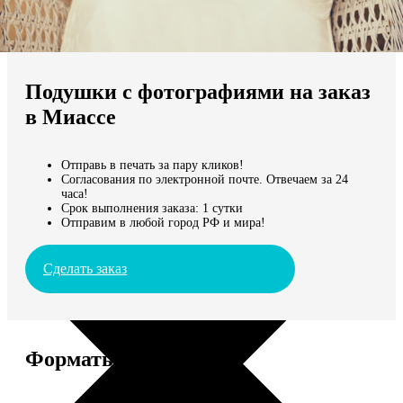
Не нашли Ваш город?
Мы доставляем по всему миру
Подушки с фотографиями на заказ
Продолжить без города
в Миассе
Отправь в печать за пару кликов!
Согласования по электронной почте. Отвечаем за 24
часа!
Срок выполнения заказа: 1 сутки
Отправим в любой город РФ и мира!
Сделать заказ
Форматы и цены
Услуга
Цена, руб.