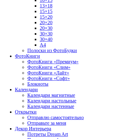
10×15
13×18
15×15
15×20
20×20
20×30
30×30
30×40
A4
Полоски из ФотоБудки
ФотоКниги
ФотоКниги «Премиум»
ФотоКниги «Слим»
ФотоКниги «Лайт»
ФотоКниги «Софт»
Блокноты
Календари
Календари магнитные
Календари настольные
Календари настенные
Открытки
Отправлю самостоятельно
Отправьте за меня
Декор Интерьера
Потреты Dream Art