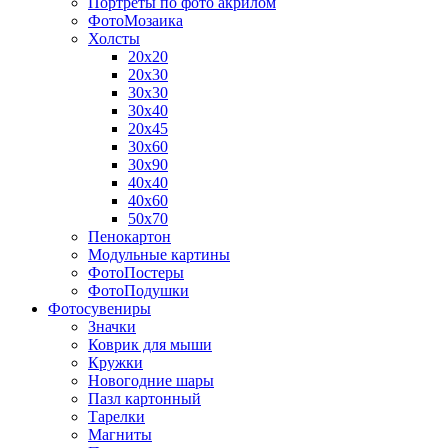
Портреты по фото акрилом
ФотоМозаика
Холсты
20х20
20х30
30х30
30х40
20х45
30х60
30х90
40х40
40х60
50х70
Пенокартон
Модульные картины
ФотоПостеры
ФотоПодушки
Фотоcувениры
Значки
Коврик для мыши
Кружки
Новогодние шары
Пазл картонный
Тарелки
Магниты