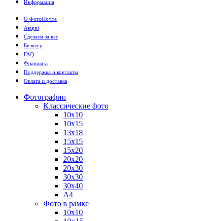
Информация
О ФотоПочте
Акции
Сделаем за вас
Бизнесу
FAQ
Франшиза
Поддержка и контакты
Оплата и доставка
Фотографии
Классические фото
10х10
10х15
13х18
15х15
15х20
20х20
20х30
30х30
30х40
А4
Фото в рамке
10х10