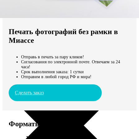
Не нашли Ваш город?
Мы доставляем по всему миру
Печать фотографий без рамки в
Продолжить без города
Миассе
Отправь в печать за пару кликов!
Согласования по электронной почте. Отвечаем за 24
часа!
Срок выполнения заказа: 1 сутки
Отправим в любой город РФ и мира!
Сделать заказ
Форматы и цены
Услуга
Цена, руб.