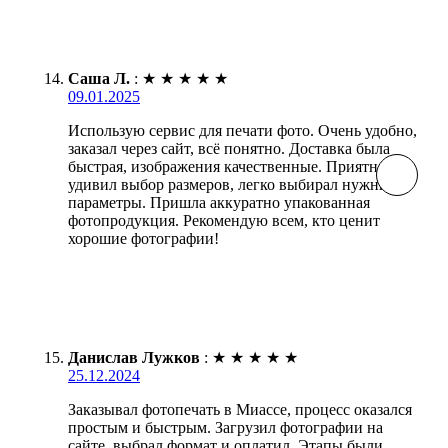
Саша Л.
:
★
★
★
★
★
09.01.2025
Использую сервис для печати фото. Очень удобно,
заказал через сайт, всё понятно. Доставка была
быстрая, изображения качественные. Приятно
удивил выбор размеров, легко выбирал нужные
параметры. Пришла аккуратно упакованная
фотопродукция. Рекомендую всем, кто ценит
хорошие фотографии!
Данислав Лужков
:
★
★
★
★
★
25.12.2024
Заказывал фотопечать в Миассе, процесс оказался
простым и быстрым. Загрузил фотографии на
сайте, выбрал формат и оплатил. Этапы были