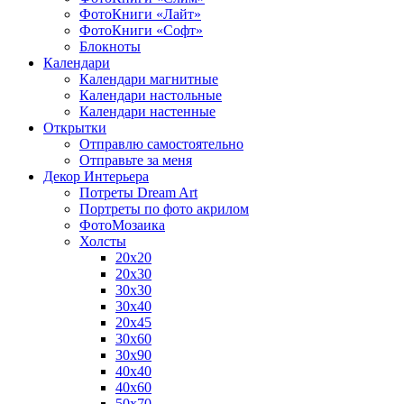
ФотоКниги «Лайт»
ФотоКниги «Софт»
Блокноты
Календари
Календари магнитные
Календари настольные
Календари настенные
Открытки
Отправлю самостоятельно
Отправьте за меня
Декор Интерьера
Потреты Dream Art
Портреты по фото акрилом
ФотоМозаика
Холсты
20х20
20х30
30х30
30х40
20х45
30х60
30х90
40х40
40х60
50х70