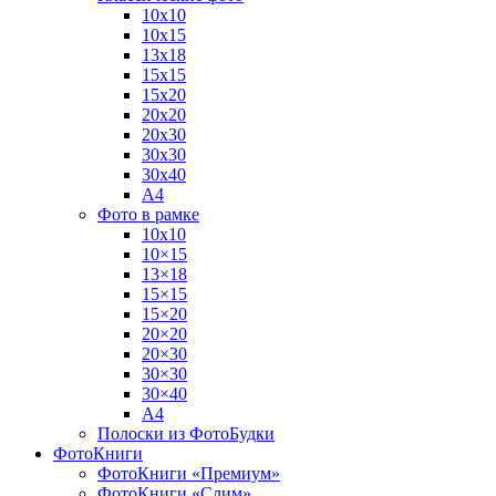
10х10
10х15
13х18
15х15
15х20
20х20
20х30
30х30
30х40
А4
Фото в рамке
10х10
10×15
13×18
15×15
15×20
20×20
20×30
30×30
30×40
A4
Полоски из ФотоБудки
ФотоКниги
ФотоКниги «Премиум»
ФотоКниги «Слим»