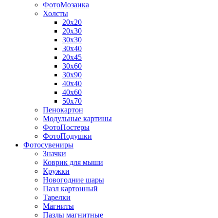
ФотоМозаика
Холсты
20х20
20х30
30х30
30х40
20х45
30х60
30х90
40х40
40х60
50х70
Пенокартон
Модульные картины
ФотоПостеры
ФотоПодушки
Фотоcувениры
Значки
Коврик для мыши
Кружки
Новогодние шары
Пазл картонный
Тарелки
Магниты
Пазлы магнитные