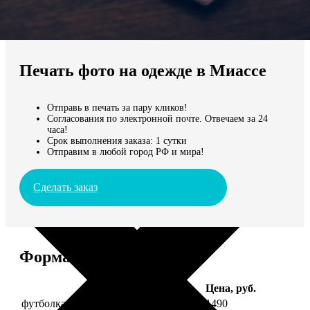
Не нашли Ваш город?
Мы доставляем по всему миру
Печать фото на одежде в Миассе
Продолжить без города
Отправь в печать за пару кликов!
Согласования по электронной почте. Отвечаем за 24
часа!
Срок выполнения заказа: 1 сутки
Отправим в любой город РФ и мира!
Сделать заказ
Форматы и цены
Услуга
Цена, руб.
футболка детская с фото рост 118 см
1490