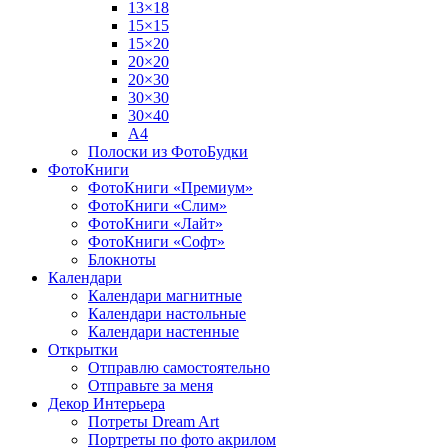
13×18
15×15
15×20
20×20
20×30
30×30
30×40
A4
Полоски из ФотоБудки
ФотоКниги
ФотоКниги «Премиум»
ФотоКниги «Слим»
ФотоКниги «Лайт»
ФотоКниги «Софт»
Блокноты
Календари
Календари магнитные
Календари настольные
Календари настенные
Открытки
Отправлю самостоятельно
Отправьте за меня
Декор Интерьера
Потреты Dream Art
Портреты по фото акрилом