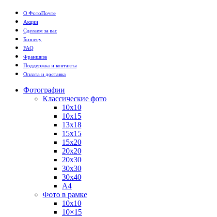
О ФотоПочте
Акции
Сделаем за вас
Бизнесу
FAQ
Франшиза
Поддержка и контакты
Оплата и доставка
Фотографии
Классические фото
10х10
10х15
13х18
15х15
15х20
20х20
20х30
30х30
30х40
А4
Фото в рамке
10х10
10×15