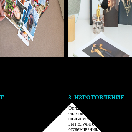
ЕТ
3. ИЗГОТОВЛЕНИЕ
подготовки заказа к печати
Оплатите заказ банковской кар
алисты могут связаться с Вами
оплаты получите подтверждение
му телефону или email для
описанием заказа. Когда отправ
я деталей.
вы получите письмо с трек-но
отслеживания.