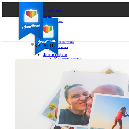
О ФотоПочте
Акции
Сделаем за вас
Бизнесу
FAQ
Франшиза
Поддержка и контакты
КАТАЛОГ
Оплата и доставка
Фотографии
Классические
фото
Ваш город:
10х10
10х15
Ваш регион доставки
13х18
15х15
Выберите из списка:
15х20
20х20
20х30
30х30
30х40
А4
Фото
в