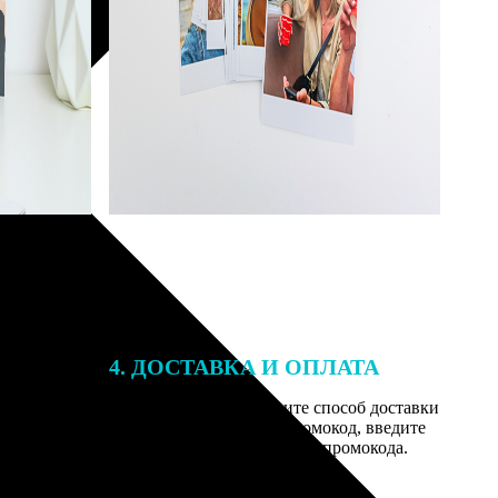
4. ДОСТАВКА И ОПЛАТА
той. После
Введите адрес и выберите способ доставки
 на email с
заказа. Если у вас есть промокод, введите
им заказ,
его в специальное поле для промокода.
мером для