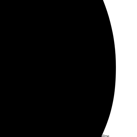
плата. Стараюсь пользоваться услугами чаще!
ьтанты. Качество печати впечатляет, все цвета яркие.
л легко, инструкции понятные. Поддержка на сайте