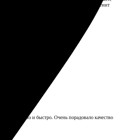
а яркие и насыщенные. Рекомендую всем, кто ценит
ндую, буду обращаться снова!
ено аккуратно и быстро. Очень порадовало качество