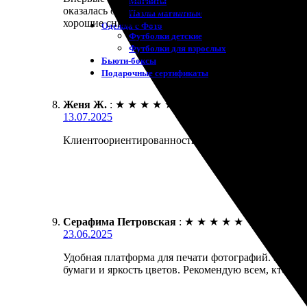
Магниты
оказалась отзывчивой. Работу выполнили быстро, ф
Пазлы магнитные
хорошие снимки. Обязательно вернусь снова.
Одежда с Фото
Футболки детские
Футболки для взрослых
Бьюти-боксы
Подарочные сертификаты
Женя Ж.
:
★
★
★
★
★
13.07.2025
Клиентоориентированность на высшем уровне! Заказ
Серафима Петровская
:
★
★
★
★
★
23.06.2025
Удобная платформа для печати фотографий. Заказа
бумаги и яркость цветов. Рекомендую всем, кто и