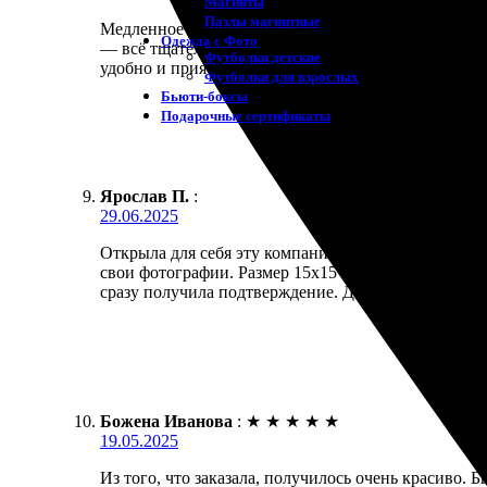
Магниты
Пазлы магнитные
Медленное оформление заказа сыграло на руку: диз
Одежда с Фото
— всё тщательно запечатано. Рамка идеально подош
Футболки детские
удобно и приятно. Рекомендую тем, кто ценит каче
Футболки для взрослых
Бьюти-боксы
Подарочные сертификаты
Ярослав П.
:
29.06.2025
Открыла для себя эту компанию и осталась довольн
свои фотографии. Размер 15х15 оказался идеальны
сразу получила подтверждение. Доставка пришла в 
Божена Иванова
:
★
★
★
★
★
19.05.2025
Из того, что заказала, получилось очень красиво. Б