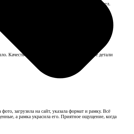
ОСТу, визу открыли, так что сервис проверку прошел.
о. Качество на высоте, все четко, даже мелкие детали
ото, загрузила на сайт, указала формат и рамку. Всё
щенные, а рамка украсила его. Приятное ощущение, когда