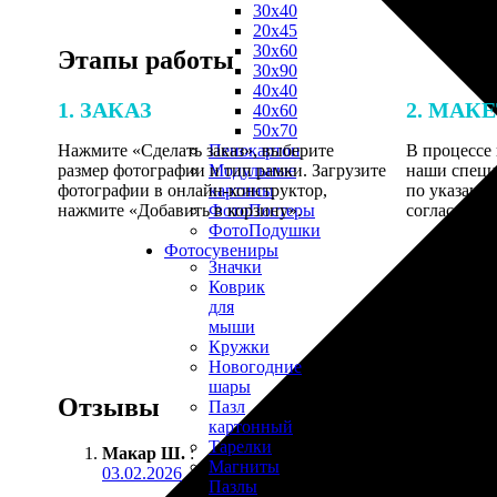
30х40
20х45
30х60
Этапы работы
30х90
40х40
1. ЗАКАЗ
2. МАК
40х60
50х70
Нажмите «Сделать заказ», выберите
В процессе 
Пенокартон
размер фотографии и тип рамки. Загрузите
наши специ
Модульные
фотографии в онлайн-конструктор,
по указанно
картины
нажмите «Добавить в корзину».
согласовани
ФотоПостеры
ФотоПодушки
Фотоcувениры
Значки
Коврик
для
мыши
Кружки
Новогодние
шары
Отзывы
Пазл
картонный
Тарелки
Макар Ш.
:
Магниты
03.02.2026
Пазлы