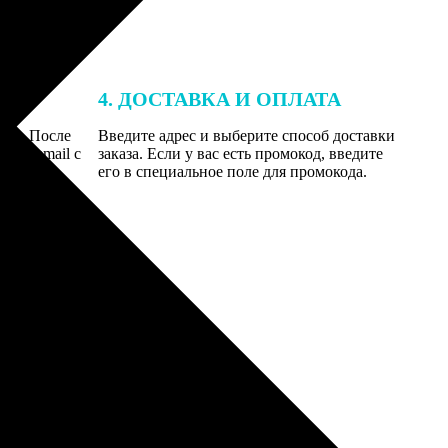
4. ДОСТАВКА И ОПЛАТА
той. После
Введите адрес и выберите способ доставки
 на email с
заказа. Если у вас есть промокод, введите
вим заказ
его в специальное поле для промокода.
мером для