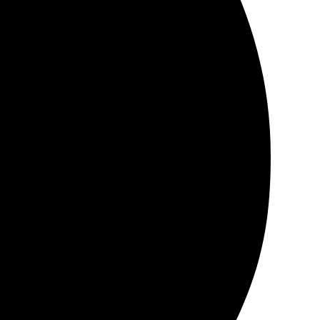
на сайте. Была приятно удивлена качеством работы и
ростым: выбрала фото, загрузила на сайт и оформила
тильная и надежная. Обязательно буду заказывать еще!