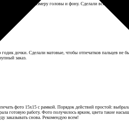
ования были по размеру головы и фону. Сделали все точно по Г
 годик дочки. Сделали матовые, чтобы отпечатков пальцев не был
рупный заказ.
ечать фото 15х15 с рамкой. Порядок действий простой: выбрала ф
брала готовую работу. Фото получилось ярким, цвета такие насы
ду заказывать снова. Рекомендую всем!