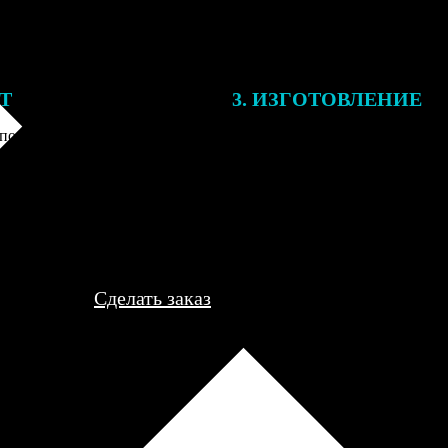
ЕТ
3. ИЗГОТОВЛЕНИЕ
подготовки заказа к печати
Оплатите заказ банковской кар
алисты могут связаться с Вами
оплаты получите подтверждение
му телефону или email для
описанием заказа. Когда отпра
я деталей.
вы получите письмо с трек-но
отслеживания.
Сделать заказ