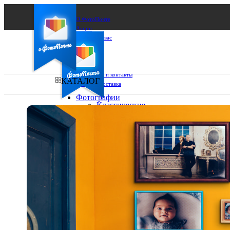
О ФотоПочте
Акции
Сделаем за вас
Бизнесу
FAQ
Франшиза
Поддержка и контакты
КАТАЛОГ
Оплата и доставка
Фотографии
Классические
фото
Ваш город:
10х10
10х15
Ваш регион доставки
13х18
15х15
Выберите из списка:
15х20
20х20
20х30
30х30
30х40
А4
Фото
в