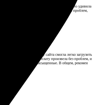
 мне сразу сообщили об этом. Упаковка приятно удивила
к, как ожидала. Сервис работает без лишних проблем,
даря понятному интерфейсу сайта смогла легко загрузить
ости и завершенности. Оплату произвела без проблем, и
 высоте, цвета яркие и насыщенные. В общем, рекомен