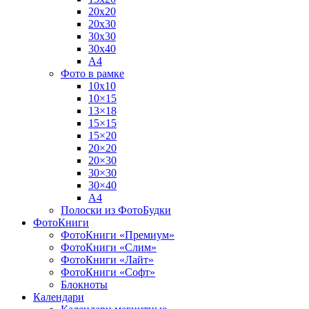
20х20
20х30
30х30
30х40
А4
Фото в рамке
10х10
10×15
13×18
15×15
15×20
20×20
20×30
30×30
30×40
A4
Полоски из ФотоБудки
ФотоКниги
ФотоКниги «Премиум»
ФотоКниги «Слим»
ФотоКниги «Лайт»
ФотоКниги «Софт»
Блокноты
Календари