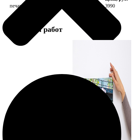
печать фото на холсте 30х90 на подрамнике
3990
Примеры работ