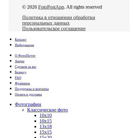
© 2026
FotoPostApp
. All rights reserved
Политика в отношении обработки
персональных данных
Пользовательское соглашение
Каталог
Информация
О ФотоПочте
Акции
Сделаем за вас
Бизнесу
FAQ
Франшиза
Поддержка и контакты
Оплата и доставка
Фотографии
Классические фото
10х10
10х15
13х18
15х15
15х20