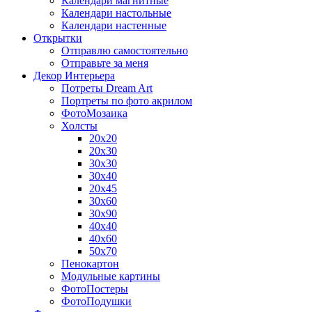
Календари магнитные
Календари настольные
Календари настенные
Открытки
Отправлю самостоятельно
Отправьте за меня
Декор Интерьера
Потреты Dream Art
Портреты по фото акрилом
ФотоМозаика
Холсты
20х20
20х30
30х30
30х40
20х45
30х60
30х90
40х40
40х60
50х70
Пенокартон
Модульные картины
ФотоПостеры
ФотоПодушки