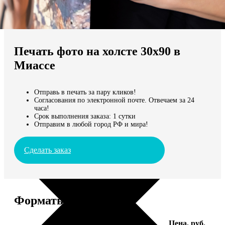
Не нашли Ваш город?
Мы доставляем по всему миру
Печать фото на холсте 30х90 в
Продолжить без города
Миассе
Отправь в печать за пару кликов!
Согласования по электронной почте. Отвечаем за 24
часа!
Срок выполнения заказа: 1 сутки
Отправим в любой город РФ и мира!
Сделать заказ
Форматы и цены
Услуга
Цена, руб.