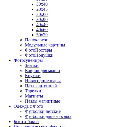
30х40
20х45
30х60
30х90
40х40
40х60
50х70
Пенокартон
Модульные картины
ФотоПостеры
ФотоПодушки
Фотоcувениры
Значки
Коврик для мыши
Кружки
Новогодние шары
Пазл картонный
Тарелки
Магниты
Пазлы магнитные
Одежда с Фото
Футболки детские
Футболки для взрослых
Бьюти-боксы
Подарочные сертификаты