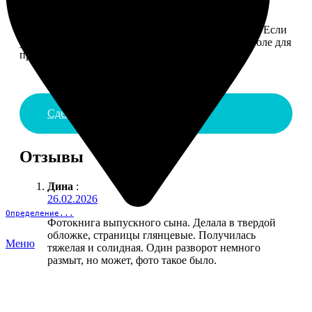
4. ДОСТАВКА И ОПЛАТА
Введите адрес и выберите способ доставки заказа. Если
у вас есть промокод, введите его в специальное поле для
промокода.
Сделать заказ
Отзывы
Дина
:
26.02.2026
Определение...
Фотокнига выпускного сына. Делала в твердой
обложке, страницы глянцевые. Получилась
Меню
тяжелая и солидная. Один разворот немного
размыт, но может, фото такое было.