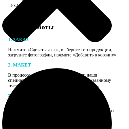
18х27 см 126 частей
990
Этапы работы
1. ЗАКАЗ
Нажмите «Сделать заказ», выберите тип продукции,
загрузите фотографии, нажмите «Добавить в корзину».
2. МАКЕТ
В процессе подготовки заказа к печати наши
специалисты могут связаться с Вами по указанному
телефону или email для согласования деталей.
3. ИЗГОТОВЛЕНИЕ
Оплатите заказ банковской картой. После оплаты
получите подтверждение на email с описанием заказа.
Когда отправим заказ вы получите письмо с трек-
номером для отслеживания.