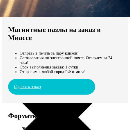
Не нашли Ваш город?
Мы доставляем по всему миру
Магнитные пазлы на заказ в
Продолжить без города
Миассе
Отправь в печать за пару кликов!
Согласования по электронной почте. Отвечаем за 24
часа!
Срок выполнения заказа: 1 сутки
Отправим в любой город РФ и мира!
Сделать заказ
Форматы и цены
Услуга
Цена, руб.