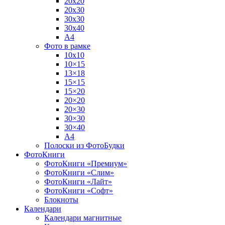
20х20
20х30
30х30
30х40
А4
Фото в рамке
10х10
10×15
13×18
15×15
15×20
20×20
20×30
30×30
30×40
A4
Полоски из ФотоБудки
ФотоКниги
ФотоКниги «Премиум»
ФотоКниги «Слим»
ФотоКниги «Лайт»
ФотоКниги «Софт»
Блокноты
Календари
Календари магнитные