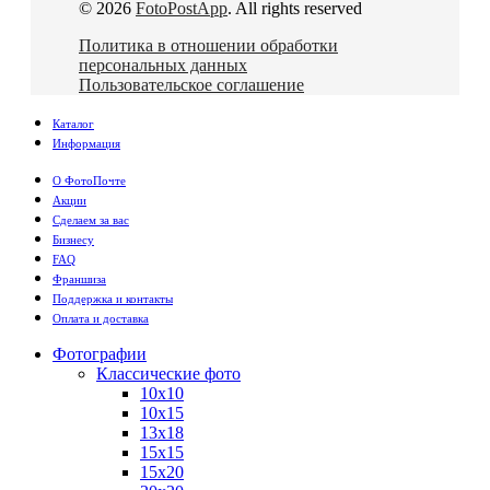
© 2026
FotoPostApp
. All rights reserved
Политика в отношении обработки
персональных данных
Пользовательское соглашение
Каталог
Информация
О ФотоПочте
Акции
Сделаем за вас
Бизнесу
FAQ
Франшиза
Поддержка и контакты
Оплата и доставка
Фотографии
Классические фото
10х10
10х15
13х18
15х15
15х20