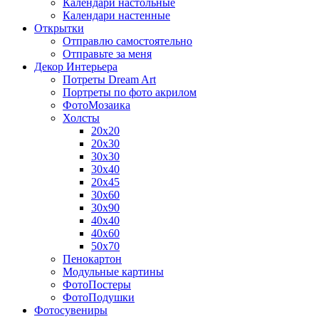
Календари настольные
Календари настенные
Открытки
Отправлю самостоятельно
Отправьте за меня
Декор Интерьера
Потреты Dream Art
Портреты по фото акрилом
ФотоМозаика
Холсты
20х20
20х30
30х30
30х40
20х45
30х60
30х90
40х40
40х60
50х70
Пенокартон
Модульные картины
ФотоПостеры
ФотоПодушки
Фотоcувениры