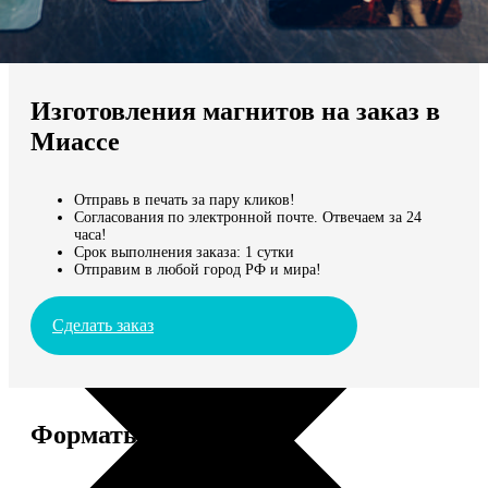
Не нашли Ваш город?
Мы доставляем по всему миру
Изготовления магнитов на заказ в
Продолжить без города
Миассе
Отправь в печать за пару кликов!
Согласования по электронной почте. Отвечаем за 24
часа!
Срок выполнения заказа: 1 сутки
Отправим в любой город РФ и мира!
Сделать заказ
Форматы и цены
Услуга
Цена, руб.