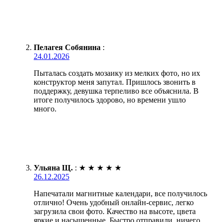
Пелагея Собянина
:
24.01.2026
Пыталась создать мозаику из мелких фото, но их
конструктор меня запутал. Пришлось звонить в
поддержку, девушка терпеливо все объяснила. В
итоге получилось здорово, но времени ушло
много.
Ульяна Щ.
:
★
★
★
★
★
26.12.2025
Напечатали магнитные календари, все получилось
отлично! Очень удобный онлайн-сервис, легко
загрузила свои фото. Качество на высоте, цвета
яркие и насыщенные. Быстро отправили, ничего