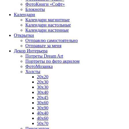
ФотоКниги «Софт»
Блокноты
Календари
Календари магнитные
Календари настольные
Календари настенные
Открытки
Отправлю самостоятельно
Отправьте за меня
Декор Интерьера
Потреты Dream Art
Портреты по фото акрилом
ФотоМозаика
Холсты
20х20
20х30
30х30
30х40
20х45
30х60
30х90
40х40
40х60
50х70
Пенокартон