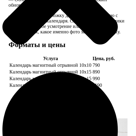
обновляем каждый год.
— В кружочек на обложку добавляем фотографию с
одной из страниц календаря. Снимок наши сотрудники
выбирают на свое усмотрение или пишите в
комментариях, какое именно фото хотите на обложку.
Форматы и цены
Услуга
Цена, руб.
Календарь магнитный отрывной 10x10
790
Календарь магнитный отрывной 10x15
890
Календарь магнитный отрывной 15x15
990
Календарь магнитный отрывной 15x20
1190
Примеры работ