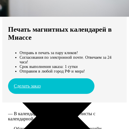
Не нашли Ваш город?
Мы доставляем по всему миру
Печать магнитных календарей в
Продолжить без города
Миассе
Отправь в печать за пару кликов!
Согласования по электронной почте. Отвечаем за 24
часа!
Срок выполнения заказа: 1 сутки
Отправим в любой город РФ и мира!
Сделать заказ
— В календаре 13 листов: обложка+листы с
календарной сеткой.
— Обложка для календаря стандартная, дизайн