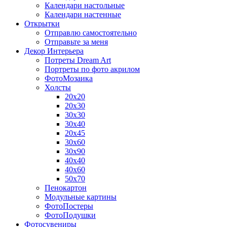
Календари настольные
Календари настенные
Открытки
Отправлю самостоятельно
Отправьте за меня
Декор Интерьера
Потреты Dream Art
Портреты по фото акрилом
ФотоМозаика
Холсты
20х20
20х30
30х30
30х40
20х45
30х60
30х90
40х40
40х60
50х70
Пенокартон
Модульные картины
ФотоПостеры
ФотоПодушки
Фотоcувениры