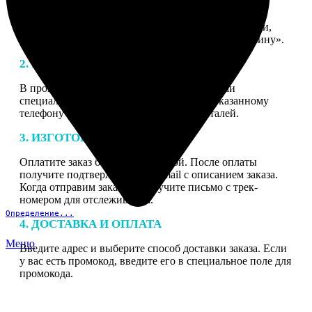
1. ЗАКАЗ
Нажмите «Сделать заказ», выберите тип продукции,
загрузите фотографии, нажмите «Добавить в корзину».
2. МАКЕТ
В процессе подготовки заказа к печати наши
специалисты могут связаться с Вами по указанному
телефону или email для согласования деталей.
3. ИЗГОТОВЛЕНИЕ
Оплатите заказ банковской картой. После оплаты
получите подтверждение на email с описанием заказа.
Когда отправим заказ вы получите письмо с трек-
номером для отслеживания.
Определение...
4. ДОСТАВКА И ОПЛАТА
Меню
Введите адрес и выберите способ доставки заказа. Если
у вас есть промокод, введите его в специальное поле для
промокода.