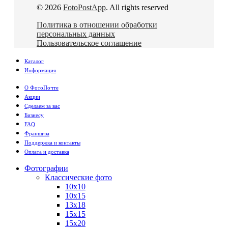
© 2026
FotoPostApp
. All rights reserved
Политика в отношении обработки
персональных данных
Пользовательское соглашение
Каталог
Информация
О ФотоПочте
Акции
Сделаем за вас
Бизнесу
FAQ
Франшиза
Поддержка и контакты
Оплата и доставка
Фотографии
Классические фото
10х10
10х15
13х18
15х15
15х20