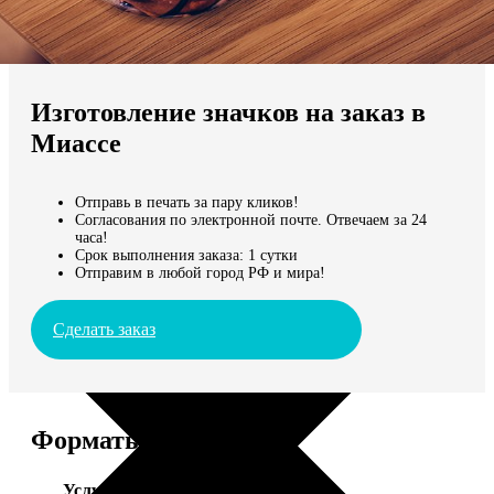
Не нашли Ваш город?
Мы доставляем по всему миру
Изготовление значков на заказ в
Продолжить без города
Миассе
Отправь в печать за пару кликов!
Согласования по электронной почте. Отвечаем за 24
часа!
Срок выполнения заказа: 1 сутки
Отправим в любой город РФ и мира!
Сделать заказ
Форматы и цены
Услуга
Цена, руб.