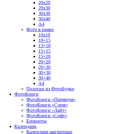
20х20
20х30
30х30
30х40
А4
Фото в рамке
10х10
10×15
13×18
15×15
15×20
20×20
20×30
30×30
30×40
A4
Полоски из ФотоБудки
ФотоКниги
ФотоКниги «Премиум»
ФотоКниги «Слим»
ФотоКниги «Лайт»
ФотоКниги «Софт»
Блокноты
Календари
Календари магнитные