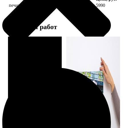
печать фото на холсте 50х70 на подрамнике
5990
Примеры работ