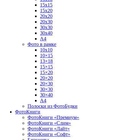
15х15
15х20
20х20
20х30
30х30
30х40
А4
Фото в рамке
10х10
10×15
13×18
15×15
15×20
20×20
20×30
30×30
30×40
A4
Полоски из ФотоБудки
ФотоКниги
ФотоКниги «Премиум»
ФотоКниги «Слим»
ФотоКниги «Лайт»
ФотоКниги «Софт»
Блокноты