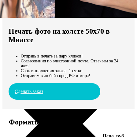
Не нашли Ваш город?
Мы доставляем по всему миру
Печать фото на холсте 50х70 в
Продолжить без города
Миассе
Отправь в печать за пару кликов!
Согласования по электронной почте. Отвечаем за 24
часа!
Срок выполнения заказа: 1 сутки
Отправим в любой город РФ и мира!
Сделать заказ
Форматы и цены
Услуга
Цена, руб.