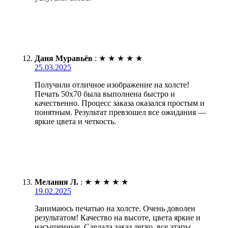
Даня Муравьёв
:
★
★
★
★
★
25.03.2025
Получили отличное изображение на холсте!
Печать 50х70 была выполнена быстро и
качественно. Процесс заказа оказался простым и
понятным. Результат превзошел все ожидания —
яркие цвета и четкость.
Мелания Л.
:
★
★
★
★
★
19.02.2025
Занимаюсь печатью на холсте. Очень доволен
результатом! Качество на высоте, цвета яркие и
насыщенные. Сделала заказ легко, все этапы