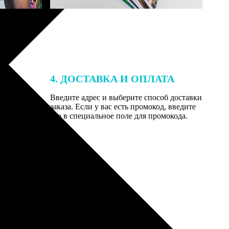
4. ДОСТАВКА И ОПЛАТА
той. После
Введите адрес и выберите способ доставки
 на email с
заказа. Если у вас есть промокод, введите
вим заказ
его в специальное поле для промокода.
мером для