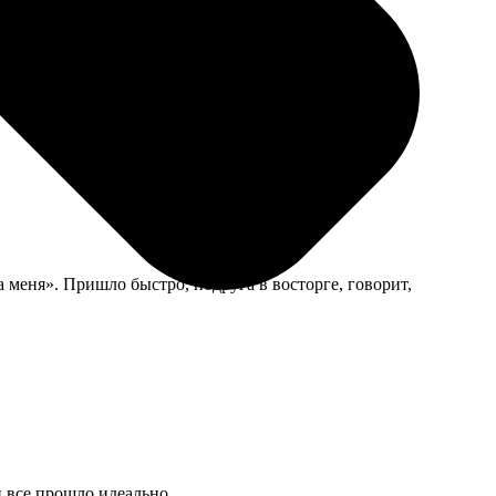
ассмотрении некоторые фрагменты размыты, но с
меня». Пришло быстро, подруга в восторге, говорит,
и все прошло идеально.