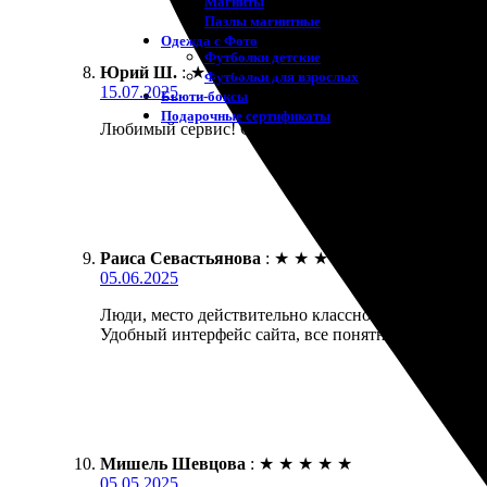
Магниты
Пазлы магнитные
Одежда с Фото
Футболки детские
Юрий Ш.
:
★
★
★
★
★
Футболки для взрослых
15.07.2025
Бьюти-боксы
Подарочные сертификаты
Любимый сервис! Открытки напечатали быстро и ка
Раиса Севастьянова
:
★
★
★
★
★
05.06.2025
Люди, место действительно классное! Заказала отк
Удобный интерфейс сайта, все понятно и просто. О
Мишель Шевцова
:
★
★
★
★
★
05.05.2025