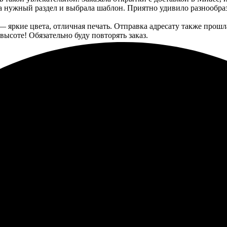
а нужный раздел и выбрала шаблон. Приятно удивило разнообраз
— яркие цвета, отличная печать. Отправка адресату также прош
ысоте! Обязательно буду повторять заказ.
ыла легкой. Заказал открыточки, процесс оформления просто инт
облем, получатель остался доволен. Рекомендую всем, кто ищет 
зала открытки с доставкой — все быстро и удобно. Понравилась 