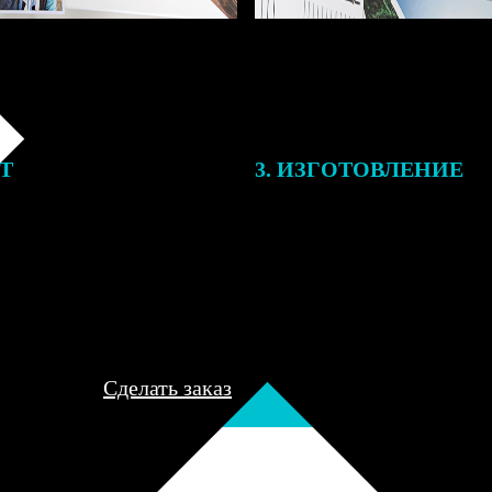
ЕТ
3. ИЗГОТОВЛЕНИЕ
подготовки заказа к печати
Оплатите заказ банковской кар
алисты могут связаться с Вами
оплаты получите подтверждение
му телефону или email для
описанием заказа. Когда отпра
я деталей.
вы получите письмо с трек-но
отслеживания.
Сделать заказ