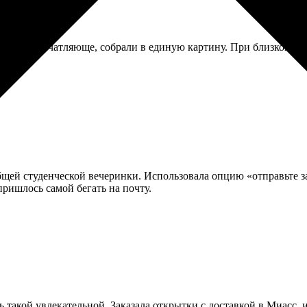
трится впечатляюще, собрали в единую картину. При близком р
щей студенческой вечеринки. Использовала опцию «отправьте за 
пришлось самой бегать на почту.
ь такой увлекательной. Заказала открытки с доставкой в Миасс, 