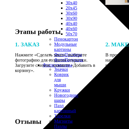
30х40
20х45
30х60
30х90
40х40
40х60
Этапы работы
50х70
Пенокартон
1. ЗАКАЗ
2. МАК
Модульные
картины
ФотоПостеры
Нажмите «Сделать заказ», выберите
В процессе 
ФотоПодушки
фотографию для создания открытки.
наши специ
Фотоcувениры
Загрузите снимок, нажмите «Добавить в
по указанно
Значки
корзину».
согласовани
Коврик
для
мыши
Кружки
Новогодние
шары
Пазл
картонный
Тарелки
Отзывы
Магниты
Пазлы