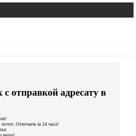
 с отправкой адресату в
ков!
почте. Отвечаем за 24 часа!
тки
и мира!