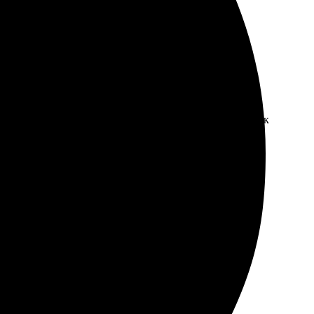
детали, предложили несколько вариантов, подготовили к
о, с любовью. Всё сделано быстро, точно и приятно.
авка быстрая. Удивила внимательность к деталям и