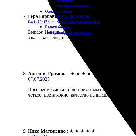
Магниты
Пазлы магнитные
Одежда с Фото
Футболки детские
Гера Горбань
:
★
★
★
★
★
Футболки для взрослых
04.08.2025
Бьюти-боксы
Бывает. Ищешь, где заказать портреты, и наткнулся
Подарочные сертификаты
заказывать еще, очень доволен результатом!
Арсения Громова
:
★
★
★
★
★
07.07.2025
Посещение сайта стало приятным опытом. Выбор бо
четкое, цвета яркие, качество на высшем уровне. Д
Ника Матвиенко
:
★
★
★
★
★