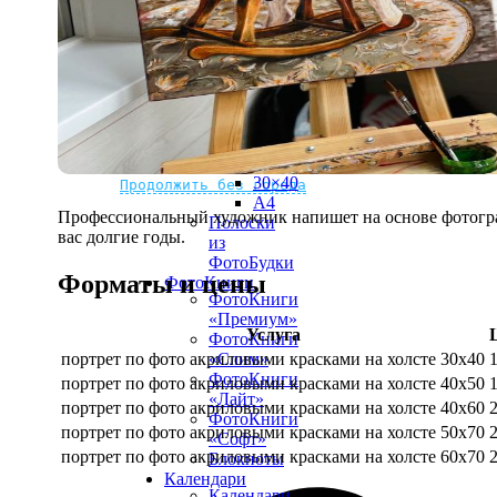
рамке
10х10
10×15
13×18
15×15
15×20
20×20
20×30
Не нашли Ваш город?
Мы доставляем по всему миру
30×30
30×40
Продолжить без города
A4
Профессиональный художник напишет на основе фотограф
Полоски
вас долгие годы.
из
ФотоБудки
Форматы и цены
ФотоКниги
ФотоКниги
«Премиум»
Услуга
ФотоКниги
портрет по фото акриловыми красками на холсте 30х40
«Слим»
ФотоКниги
портрет по фото акриловыми красками на холсте 40х50
«Лайт»
портрет по фото акриловыми красками на холсте 40х60
ФотоКниги
портрет по фото акриловыми красками на холсте 50х70
«Софт»
портрет по фото акриловыми красками на холсте 60х70
Блокноты
Календари
Календари