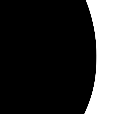
вовремя, никаких проблем. Все сделали быстро и
ая. Качество на высоте, цветопередача шикарная.
лись к моим пожеланиям.