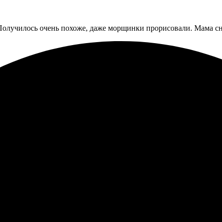
 Получилось очень похоже, даже морщинки прорисовали. Мама сн
 Процесс оказался простым и интуитивным. Быстро выбрал формат
афии. На сайте всё просто и удобно: выбрал нужный формат, заг