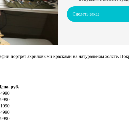
Сделать заказ
ии портрет акриловыми красками на натуральном холсте. Покрое
Цена, руб.
14990
19990
21990
24990
29990