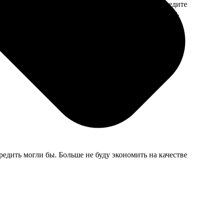
 на email с
заказа. Если у вас есть промокод, введите
вим заказ
его в специальное поле для промокода.
мером для
едить могли бы. Больше не буду экономить на качестве