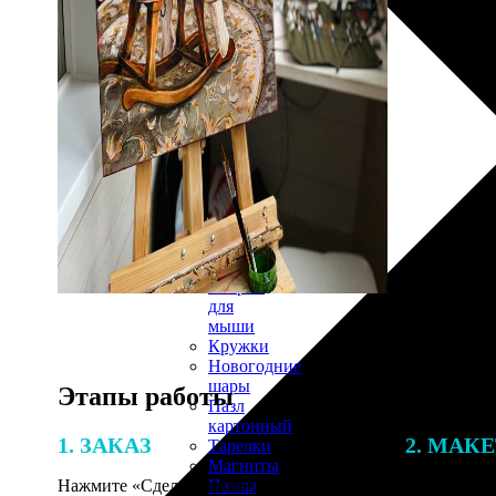
30х40
20х45
30х60
30х90
40х40
40х60
50х70
Пенокартон
Модульные
картины
ФотоПостеры
ФотоПодушки
Фотоcувениры
Значки
Коврик
для
мыши
Кружки
Новогодние
шары
Этапы работы
Пазл
картонный
1. ЗАКАЗ
2. МАК
Тарелки
Магниты
Пазлы
Нажмите «Сделать заказ», выберите
В процессе 