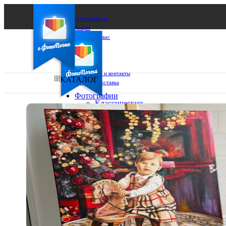
О ФотоПочте
Акции
Сделаем за вас
Бизнесу
FAQ
Франшиза
Поддержка и контакты
КАТАЛОГ
Оплата и доставка
Фотографии
Классические
фото
Ваш город:
10х10
10х15
Ваш регион доставки
13х18
15х15
Выберите из списка:
15х20
20х20
20х30
30х30
30х40
А4
Фото
в