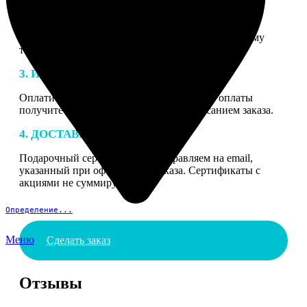
2. МАКЕТ
В процессе подготовки заказа к печати наши
специалисты могут связаться с Вами по указанному
телефону или email для согласования деталей.
3. ИЗГОТОВЛЕНИЕ
Оплатите заказ банковской картой. После оплаты
получите подтверждение на email с описанием заказа.
4. ДОСТАВКА И ОПЛАТА
Подарочный сертификат мы отправляем на email,
указанный при оформлении заказа. Сертификаты с
акциями не суммируются.
Определение...
Меню
Сделать заказ
Отзывы