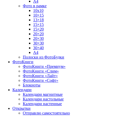
А4
Фото в рамке
10х10
10×15
13×18
15×15
15×20
20×20
20×30
30×30
30×40
A4
Полоски из ФотоБудки
ФотоКниги
ФотоКниги «Премиум»
ФотоКниги «Слим»
ФотоКниги «Лайт»
ФотоКниги «Софт»
Блокноты
Календари
Календари магнитные
Календари настольные
Календари настенные
Открытки
Отправлю самостоятельно