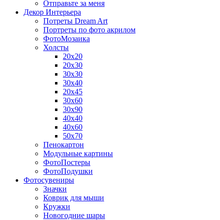
Отправьте за меня
Декор Интерьера
Потреты Dream Art
Портреты по фото акрилом
ФотоМозаика
Холсты
20х20
20х30
30х30
30х40
20х45
30х60
30х90
40х40
40х60
50х70
Пенокартон
Модульные картины
ФотоПостеры
ФотоПодушки
Фотоcувениры
Значки
Коврик для мыши
Кружки
Новогодние шары