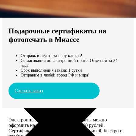
Не нашли Ваш город?
Мы доставляем по всему миру
Подарочные сертификаты на
Продолжить без города
фотопечать в Миассе
Отправь в печать за пару кликов!
Согласования по электронной почте. Отвечаем за 24
часа!
Срок выполнения заказа: 1 сутки
Отправим в любой город РФ и мира!
Сделать заказ
Электронные подарочные сертификаты можно
оформить на сумму от 1 000 до 25 000 рублей.
Сертификат вы сможете отправить по e-mail. Быстро и