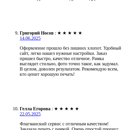
Григорий Носов
:
★
★
★
★
★
14.06.2025
Оформление прошло без лишних хлопот. Удобный
сайт, легко нашел нужные настройки. Заказ
пришел быстро, качество отличное. Рамка
выглядит стильно, фото точно такое, как задумал.
В целом, доволен результатом. Рекомендую всем,
кто ценит хорошую печать!
Гелла Егорова
:
★
★
★
★
★
22.05.2025
Флагманский сервис с отличным качеством!
Заказала печать с рамкой. Очень простой процесс,