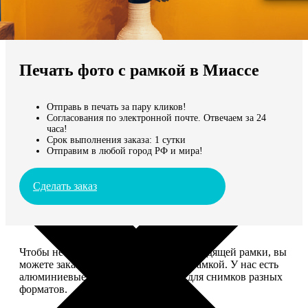
Не нашли Ваш город?
Мы доставляем по всему миру
Печать фото с рамкой в Миассе
Продолжить без города
Отправь в печать за пару кликов!
Согласования по электронной почте. Отвечаем за 24
часа!
Срок выполнения заказа: 1 сутки
Отправим в любой город РФ и мира!
Сделать заказ
Чтобы не тратить время на поиск подходящей рамки, вы
можете заказать печать фото сразу с рамкой. У нас есть
алюминиевые и деревянные рамки для снимков разных
форматов.