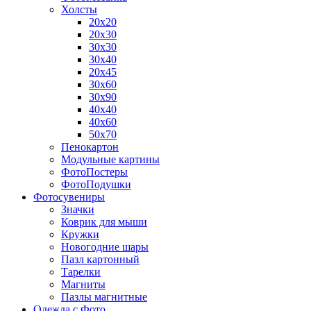
Холсты
20х20
20х30
30х30
30х40
20х45
30х60
30х90
40х40
40х60
50х70
Пенокартон
Модульные картины
ФотоПостеры
ФотоПодушки
Фотоcувениры
Значки
Коврик для мыши
Кружки
Новогодние шары
Пазл картонный
Тарелки
Магниты
Пазлы магнитные
Одежда с Фото