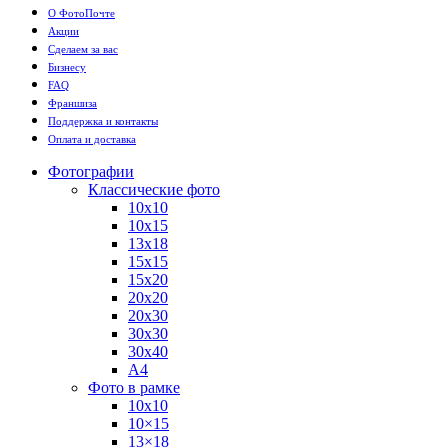
О ФотоПочте
Акции
Сделаем за вас
Бизнесу
FAQ
Франшиза
Поддержка и контакты
Оплата и доставка
Фотографии
Классические фото
10х10
10х15
13х18
15х15
15х20
20х20
20х30
30х30
30х40
А4
Фото в рамке
10х10
10×15
13×18