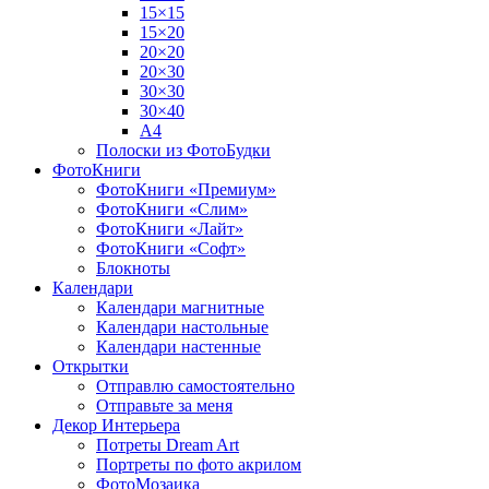
15×15
15×20
20×20
20×30
30×30
30×40
A4
Полоски из ФотоБудки
ФотоКниги
ФотоКниги «Премиум»
ФотоКниги «Слим»
ФотоКниги «Лайт»
ФотоКниги «Софт»
Блокноты
Календари
Календари магнитные
Календари настольные
Календари настенные
Открытки
Отправлю самостоятельно
Отправьте за меня
Декор Интерьера
Потреты Dream Art
Портреты по фото акрилом
ФотоМозаика