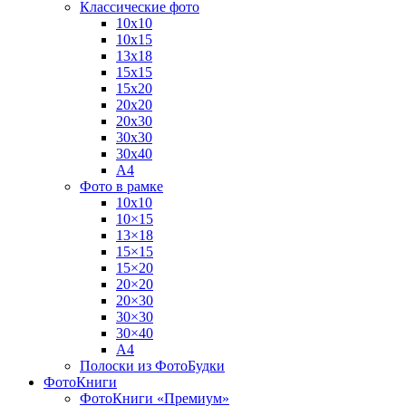
Классические фото
10х10
10х15
13х18
15х15
15х20
20х20
20х30
30х30
30х40
А4
Фото в рамке
10х10
10×15
13×18
15×15
15×20
20×20
20×30
30×30
30×40
A4
Полоски из ФотоБудки
ФотоКниги
ФотоКниги «Премиум»