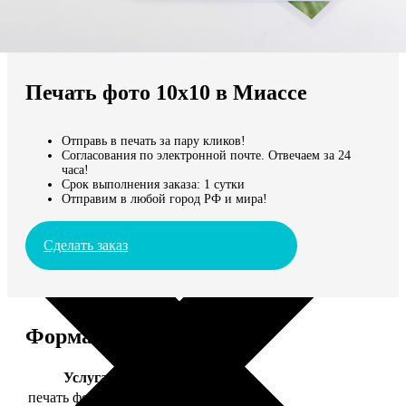
Не нашли Ваш город?
Мы доставляем по всему миру
Печать фото 10х10 в Миассе
Продолжить без города
Отправь в печать за пару кликов!
Согласования по электронной почте. Отвечаем за 24
часа!
Срок выполнения заказа: 1 сутки
Отправим в любой город РФ и мира!
Сделать заказ
Форматы и цены
Услуга
Цена, руб.
печать фото 10х10
19