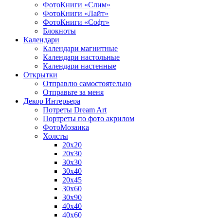
ФотоКниги «Слим»
ФотоКниги «Лайт»
ФотоКниги «Софт»
Блокноты
Календари
Календари магнитные
Календари настольные
Календари настенные
Открытки
Отправлю самостоятельно
Отправьте за меня
Декор Интерьера
Потреты Dream Art
Портреты по фото акрилом
ФотоМозаика
Холсты
20х20
20х30
30х30
30х40
20х45
30х60
30х90
40х40
40х60