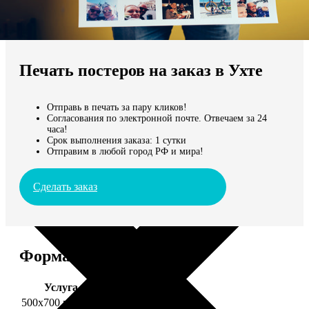
Не нашли Ваш город?
Мы доставляем по всему миру
Печать постеров на заказ в Ухте
Продолжить без города
Отправь в печать за пару кликов!
Согласования по электронной почте. Отвечаем за 24
часа!
Срок выполнения заказа: 1 сутки
Отправим в любой город РФ и мира!
Сделать заказ
Форматы и цены
Услуга
Цена, руб.
500х700 глянец
2490