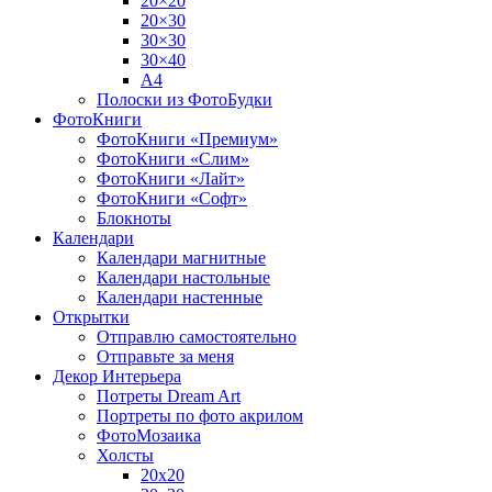
20×20
20×30
30×30
30×40
A4
Полоски из ФотоБудки
ФотоКниги
ФотоКниги «Премиум»
ФотоКниги «Слим»
ФотоКниги «Лайт»
ФотоКниги «Софт»
Блокноты
Календари
Календари магнитные
Календари настольные
Календари настенные
Открытки
Отправлю самостоятельно
Отправьте за меня
Декор Интерьера
Потреты Dream Art
Портреты по фото акрилом
ФотоМозаика
Холсты
20х20