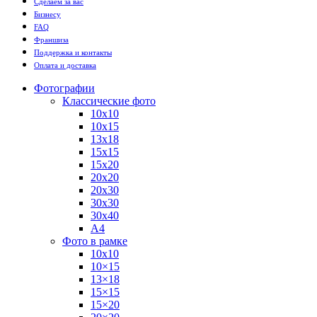
Сделаем за вас
Бизнесу
FAQ
Франшиза
Поддержка и контакты
Оплата и доставка
Фотографии
Классические фото
10х10
10х15
13х18
15х15
15х20
20х20
20х30
30х30
30х40
А4
Фото в рамке
10х10
10×15
13×18
15×15
15×20