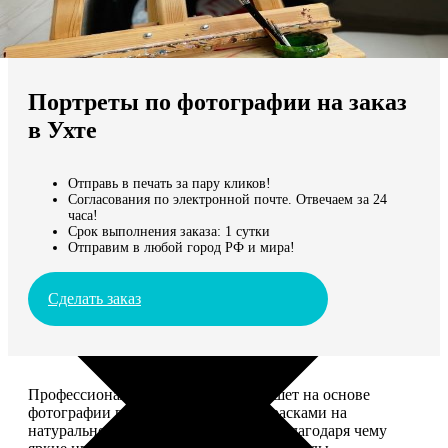
Не нашли Ваш город?
Мы доставляем по всему миру
Портреты по фотографии на заказ
Продолжить без города
в Ухте
Отправь в печать за пару кликов!
Согласования по электронной почте. Отвечаем за 24
часа!
Срок выполнения заказа: 1 сутки
Отправим в любой город РФ и мира!
Сделать заказ
Профессиональный художник напишет на основе
фотографии портрет акриловыми красками на
натуральном холсте. Покроет лаком, благодаря чему