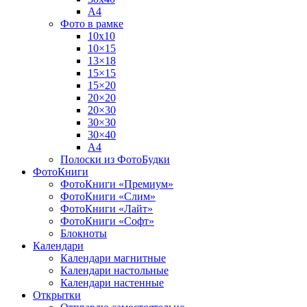
А4
Фото в рамке
10х10
10×15
13×18
15×15
15×20
20×20
20×30
30×30
30×40
A4
Полоски из ФотоБудки
ФотоКниги
ФотоКниги «Премиум»
ФотоКниги «Слим»
ФотоКниги «Лайт»
ФотоКниги «Софт»
Блокноты
Календари
Календари магнитные
Календари настольные
Календари настенные
Открытки