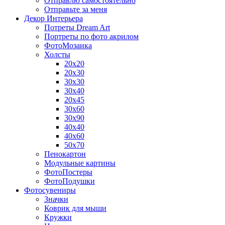
Отправлю самостоятельно
Отправьте за меня
Декор Интерьера
Потреты Dream Art
Портреты по фото акрилом
ФотоМозаика
Холсты
20х20
20х30
30х30
30х40
20х45
30х60
30х90
40х40
40х60
50х70
Пенокартон
Модульные картины
ФотоПостеры
ФотоПодушки
Фотоcувениры
Значки
Коврик для мыши
Кружки