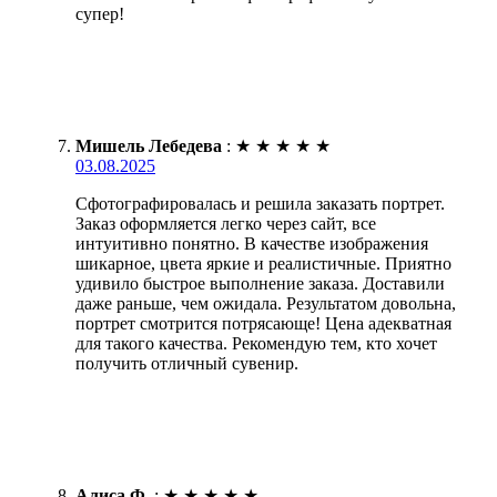
супер!
Мишель Лебедева
:
★
★
★
★
★
03.08.2025
Сфотографировалась и решила заказать портрет.
Заказ оформляется легко через сайт, все
интуитивно понятно. В качестве изображения
шикарное, цвета яркие и реалистичные. Приятно
удивило быстрое выполнение заказа. Доставили
даже раньше, чем ожидала. Результатом довольна,
портрет смотрится потрясающе! Цена адекватная
для такого качества. Рекомендую тем, кто хочет
получить отличный сувенир.
Алиса Ф.
:
★
★
★
★
★