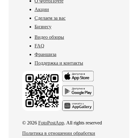
О ФотоПочте
Акции
Сделаем за вас
Бизнесу
Видео обзоры
FAQ
Франшиза
Поддержка и контакты
© 2026
FotoPostApp
. All rights reserved
Политика в отношении обработки