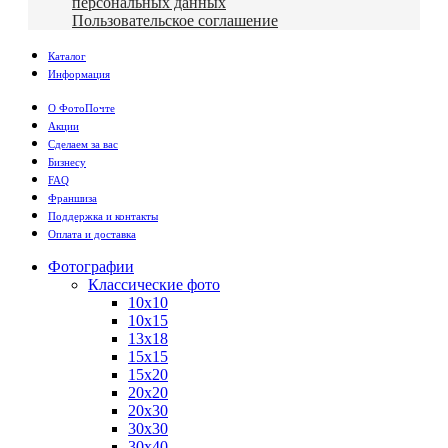
персональных данных
Пользовательское соглашение
Каталог
Информация
О ФотоПочте
Акции
Сделаем за вас
Бизнесу
FAQ
Франшиза
Поддержка и контакты
Оплата и доставка
Фотографии
Классические фото
10х10
10х15
13х18
15х15
15х20
20х20
20х30
30х30
30х40