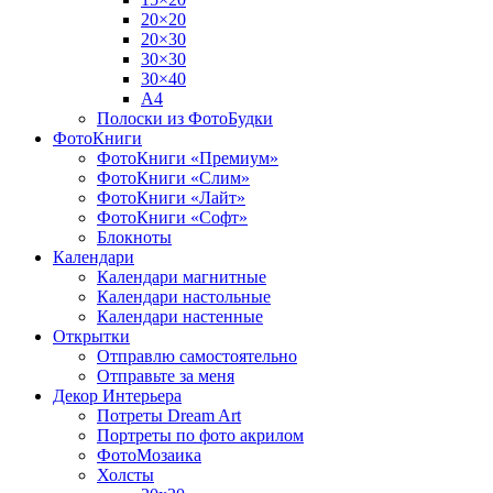
20×20
20×30
30×30
30×40
A4
Полоски из ФотоБудки
ФотоКниги
ФотоКниги «Премиум»
ФотоКниги «Слим»
ФотоКниги «Лайт»
ФотоКниги «Софт»
Блокноты
Календари
Календари магнитные
Календари настольные
Календари настенные
Открытки
Отправлю самостоятельно
Отправьте за меня
Декор Интерьера
Потреты Dream Art
Портреты по фото акрилом
ФотоМозаика
Холсты