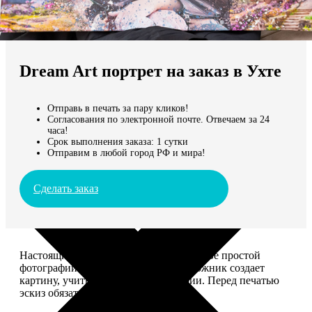
Не нашли Ваш город?
Мы доставляем по всему миру
Dream Art портрет на заказ в Ухте
Продолжить без города
Отправь в печать за пару кликов!
Согласования по электронной почте. Отвечаем за 24
часа!
Срок выполнения заказа: 1 сутки
Отправим в любой город РФ и мира!
Сделать заказ
Настоящий шедевр, сделанный на основе простой
фотографии. Профессиональный художник создает
картину, учитывая ваши комментарии. Перед печатью
эскиз обязательно согласуем с вами.