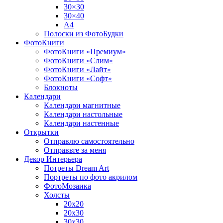
30×30
30×40
A4
Полоски из ФотоБудки
ФотоКниги
ФотоКниги «Премиум»
ФотоКниги «Слим»
ФотоКниги «Лайт»
ФотоКниги «Софт»
Блокноты
Календари
Календари магнитные
Календари настольные
Календари настенные
Открытки
Отправлю самостоятельно
Отправьте за меня
Декор Интерьера
Потреты Dream Art
Портреты по фото акрилом
ФотоМозаика
Холсты
20х20
20х30
30х30