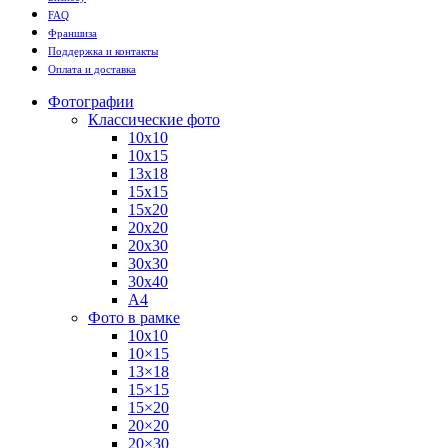
FAQ
Франшиза
Поддержка и контакты
Оплата и доставка
Фотографии
Классические фото
10х10
10х15
13х18
15х15
15х20
20х20
20х30
30х30
30х40
А4
Фото в рамке
10х10
10×15
13×18
15×15
15×20
20×20
20×30