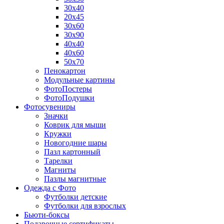
30х40
20х45
30х60
30х90
40х40
40х60
50х70
Пенокартон
Модульные картины
ФотоПостеры
ФотоПодушки
Фотоcувениры
Значки
Коврик для мыши
Кружки
Новогодние шары
Пазл картонный
Тарелки
Магниты
Пазлы магнитные
Одежда с Фото
Футболки детские
Футболки для взрослых
Бьюти-боксы
Подарочные сертификаты