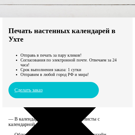
Не нашли Ваш город?
Мы доставляем по всему миру
Печать настенных календарей в
Продолжить без города
Ухте
Отправь в печать за пару кликов!
Согласования по электронной почте. Отвечаем за 24
часа!
Срок выполнения заказа: 1 сутки
Отправим в любой город РФ и мира!
Сделать заказ
— В календаре 13 листов: обложка+листы с
календарной сеткой.
— Обложка для календаря стандартная, дизайн