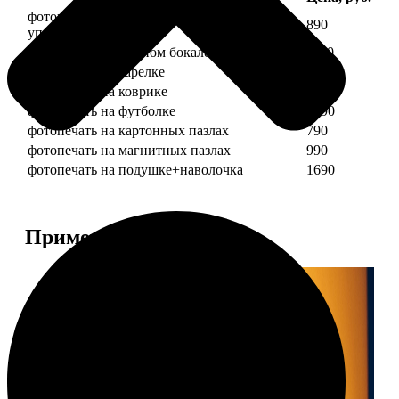
фотопечать на кружке + подарочная
890
упаковка
фотопечать на пивном бокале
1190
фотопечать на тарелке
1190
фотопечать на коврике
690
фотопечать на футболке
1490
фотопечать на картонных пазлах
790
фотопечать на магнитных пазлах
990
фотопечать на подушке+наволочка
1690
Примеры работ