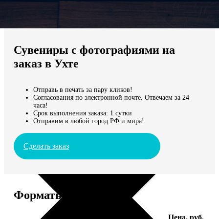
Не нашли Ваш город?
Мы доставляем по всему миру
Сувениры с фотографиями на
Продолжить без города
заказ в Ухте
Отправь в печать за пару кликов!
Согласования по электронной почте. Отвечаем за 24
часа!
Срок выполнения заказа: 1 сутки
Отправим в любой город РФ и мира!
Сделать заказ
Форматы и цены
Услуга
Цена, руб.