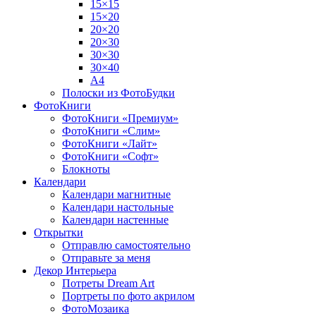
15×15
15×20
20×20
20×30
30×30
30×40
A4
Полоски из ФотоБудки
ФотоКниги
ФотоКниги «Премиум»
ФотоКниги «Слим»
ФотоКниги «Лайт»
ФотоКниги «Софт»
Блокноты
Календари
Календари магнитные
Календари настольные
Календари настенные
Открытки
Отправлю самостоятельно
Отправьте за меня
Декор Интерьера
Потреты Dream Art
Портреты по фото акрилом
ФотоМозаика