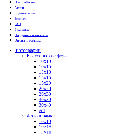
О ФотоПочте
Акции
Сделаем за вас
Бизнесу
FAQ
Франшиза
Поддержка и контакты
Оплата и доставка
Фотографии
Классические фото
10х10
10х15
13х18
15х15
15х20
20х20
20х30
30х30
30х40
А4
Фото в рамке
10х10
10×15
13×18