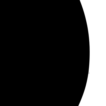
зался простым: загрузила фото на сайте, выбрала
дания, цвета яркие, детали четкие. Очень довольна
змер, оплатил быстро. Получил качественный результат,