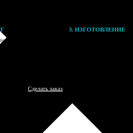
ЕТ
3. ИЗГОТОВЛЕНИЕ
подготовки заказа к печати
Оплатите заказ банковской кар
алисты могут связаться с Вами
оплаты получите подтверждение
му телефону или email для
описанием заказа. Когда отпра
я деталей.
вы получите письмо с трек-но
отслеживания.
Сделать заказ