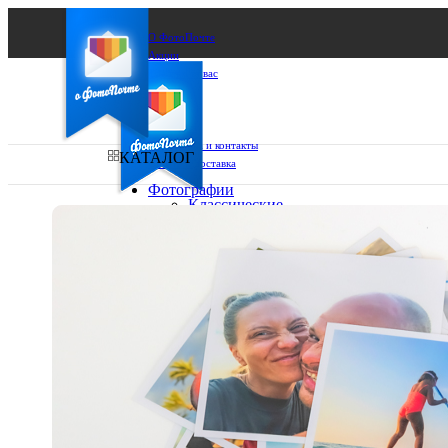
О ФотоПочте
Акции
Сделаем за вас
Бизнесу
FAQ
Франшиза
Поддержка и контакты
КАТАЛОГ
Оплата и доставка
Фотографии
Классические
фото
Ваш город:
10х10
10х15
Ваш регион доставки
13х18
15х15
Выберите из списка:
15х20
20х20
20х30
30х30
30х40
А4
Фото
в