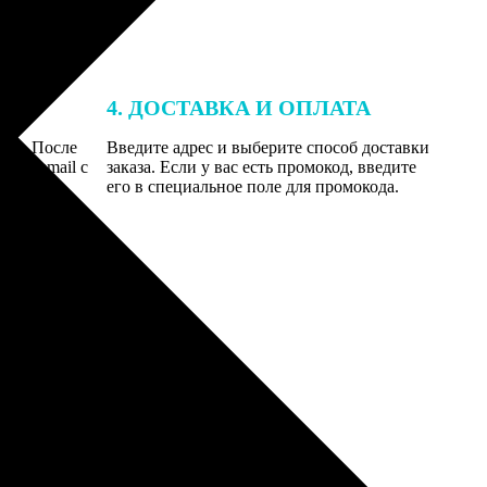
4. ДОСТАВКА И ОПЛАТА
той. После
Введите адрес и выберите способ доставки
 на email с
заказа. Если у вас есть промокод, введите
вим заказ
его в специальное поле для промокода.
мером для