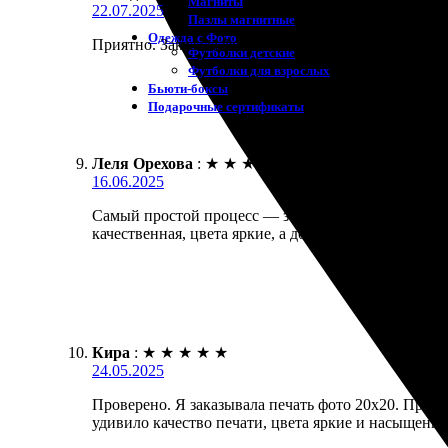
Магниты
22.07.2025
Пазлы магнитные
Одежда с Фото
Приятно. Заказала фото 20х20. Всё сделали быстро 
Футболки детские
Футболки для взрослых
Бьюти-боксы
Подарочные сертификаты
Леля Орехова
:
★
★
★
★
★
16.06.2025
Самый простой процесс — загрузила фото, оформила
качественная, цвета яркие, а доставка пришла в ог
Кира
:
★
★
★
★
★
24.05.2025
Проверено. Я заказывала печать фото 20х20. Проц
удивило качество печати, цвета яркие и насыщенн