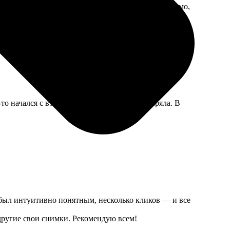
 Обложка быстро начала затираться по углам, видимо,
 начался с вторника, хотя вроде всё проверяла. В
с был интуитивно понятным, несколько кликов — и все
 другие свои снимки. Рекомендую всем!